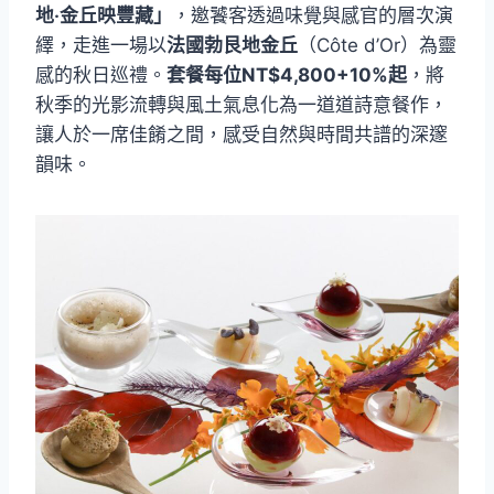
地‧金丘映豐藏」
，邀饕客透過味覺與感官的層次演
繹，走進一場以
法國勃艮地金丘
（Côte d’Or）為靈
感的秋日巡禮。
套餐每位NT$4,800+10%起
，將
秋季的光影流轉與風土氣息化為一道道詩意餐作，
讓人於一席佳餚之間，感受自然與時間共譜的深邃
韻味。