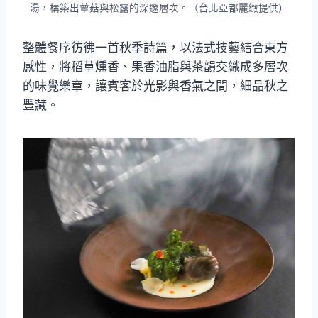
湯，構築出蕈菇與松露的深邃層次。（台北亞都麗緻提供）
整體餐序彷彿一首秋季詩篇，以法式技藝結合東方
感性，將稻草燻香、果香油脂與茶韻交織成多層次
的味覺樂章，讓賓客於光影與香氣之間，細品秋之
豐藏。