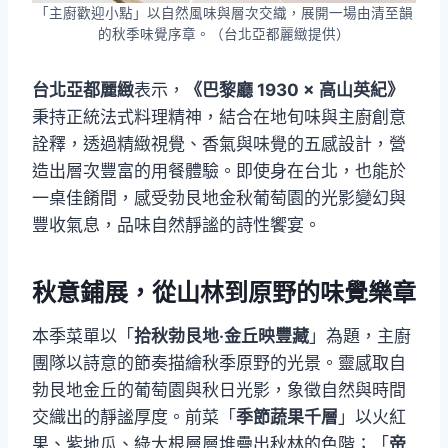
「主廚歡迎小點」以自然風味與層次交織，展開一場由清至韻
的秋季味覺序章。（台北亞都麗緻提供）
台北亞都麗緻
表示，
《巴黎廳 1930 × 高山英紀》
秉持正統法式料理精神，結合在地旬味與主廚創意
詮釋，透過精緻視覺、香氣與味覺的五感設計，營
造出層次豐富的用餐體驗。即使身在台北，也能於
一桌佳餚間，感受勃艮地金秋葡萄園的光影變幻與
豐收氣息，品味自然靜謐的詩性饗宴。
秋意鋪展，從山林到原野的味覺樂章
本季菜單以「
拾秋勃艮地‧金丘映豐藏
」為題，主廚
團隊以詩意的節奏描繪秋季原野的光景。靈感取自
勃艮地金丘的葡萄園與秋日光影，象徵自然與時間
交織出的靜謐厚度。前菜「
季節蔬果千層
」以火紅
果、紫地瓜、綠大根層層堆疊出秋林的色階；「
帝