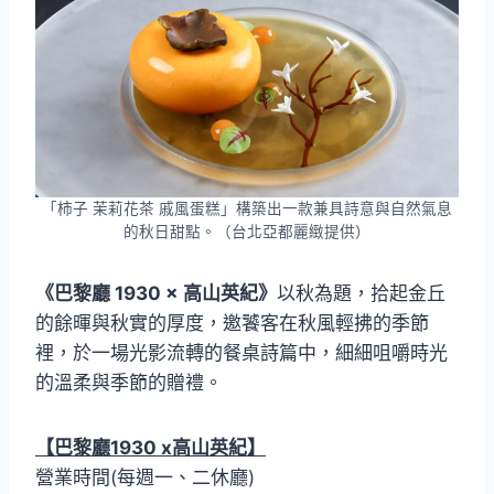
「柿子 茉莉花茶 戚風蛋糕」構築出一款兼具詩意與自然氣息
的秋日甜點。（台北亞都麗緻提供）
《巴黎廳 1930 × 高山英紀》
以秋為題，拾起金丘
的餘暉與秋實的厚度，邀饕客在秋風輕拂的季節
裡，於一場光影流轉的餐桌詩篇中，細細咀嚼時光
的溫柔與季節的贈禮。
【巴黎廳1930 x高山英紀】
營業時間(每週一、二休廳)