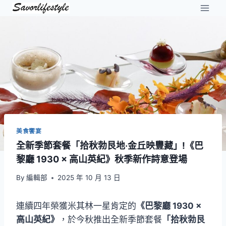
Skip
to
content
美食饗宴
全新季節套餐「拾秋勃艮地‧金丘映豐藏」!《巴
黎廳 1930 × 高山英紀》秋季新作詩意登場
By
編輯部
2025 年 10 月 13 日
連續四年榮獲米其林一星肯定的
《巴黎廳 1930 ×
高山英紀》
，於今秋推出全新季節套餐
「拾秋勃艮