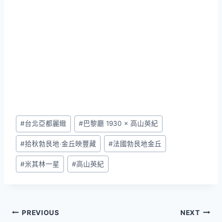
Post
#
台北亞都麗緻
#
巴黎廳 1930 × 高山英紀
Tags:
#
拾秋勃艮地‧金丘映豐藏
#
法國勃艮地金丘
#
米其林一星
#
高山英紀
文
PREVIOUS
NEXT