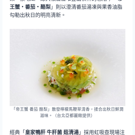
王蟹・番茄・酪梨
」則以澄清番茄湯凍與果香油脂
勾勒出秋日的明亮清新。
「帝王蟹 番茄 酪梨」散發檸檬馬鞭草清香，揉合出秋日鮮潤
滋味。（台北亞都麗緻提供）
經典「
皇家鴨肝 牛肝菌 菇清湯
」採用虹吸壺現場注