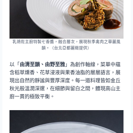
乳鴿佐主廚特製七香醬，融合層次，展現秋季禽肉之華麗風
韻。（台北亞都麗緻提供）
以「
由清至韻、由野至雅
」為創作軸線，菜單中蘊
含稻草燻香、花草浸液與果香油脂的層層語言，展
現出自然的靜謐與豐厚深度。每一道料理皆如金丘
秋光般溫潤深邃，在細節與留白之間，體現高山主
廚一貫的極致平衡。