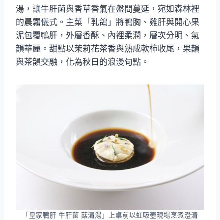
湯，讓牛肝菌與香草香氣在盤間蔓延，宛如森林裡
的晨霧儀式。主菜「乳鴿」將鴨胸、雞肝與開心果
泥包覆鴨肝，外層香酥、內裡柔潤，層次分明、氣
韻華麗。甜點以茉莉花茶香與熟成軟柿收尾，果韻
與茶韻交融，化為秋日的浪漫句點。
「皇家鴨肝 牛肝菌 菇清湯」上桌前以虹吸壺現場烹煮澄清