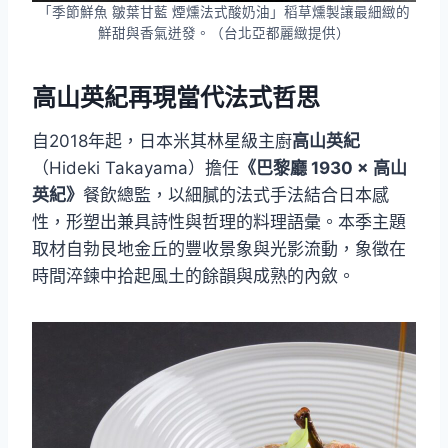
「季節鮮魚 皺葉甘藍 煙燻法式酸奶油」稻草燻製讓最細緻的
鮮甜與香氣迸發。（台北亞都麗緻提供）
高山英紀再現當代法式哲思
自2018年起，日本米其林星級主廚
高山英紀
（Hideki Takayama）擔任
《巴黎廳 1930 × 高山
英紀》
餐飲總監，以細膩的法式手法結合日本感
性，形塑出兼具詩性與哲理的料理語彙。本季主題
取材自勃艮地金丘的豐收景象與光影流動，象徵在
時間淬鍊中拾起風土的餘韻與成熟的內斂。