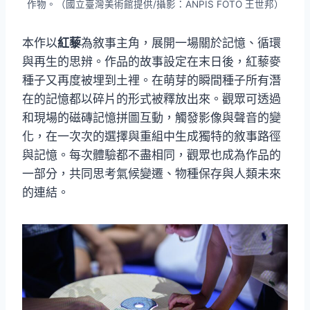
作物。（國立臺灣美術館提供/攝影：ANPIS FOTO 王世邦）
本作以
紅藜
為敘事主角，展開一場關於記憶、循環
與再生的思辨。作品的故事設定在末日後，紅藜麥
種子又再度被埋到土裡。在萌芽的瞬間種子所有潛
在的記憶都以碎片的形式被釋放出來。觀眾可透過
和現場的磁磚記憶拼圖互動，觸發影像與聲音的變
化，在一次次的選擇與重組中生成獨特的敘事路徑
與記憶。每次體驗都不盡相同，觀眾也成為作品的
一部分，共同思考氣候變遷、物種保存與人類未來
的連結。