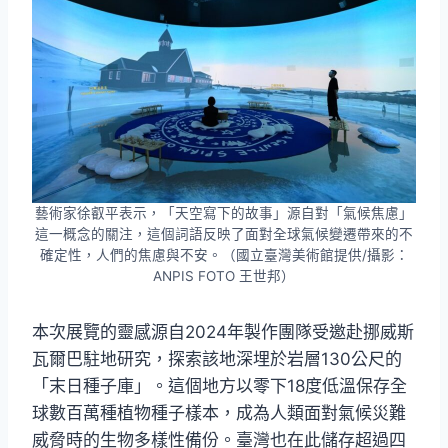
藝術家徐叡平表示，「天空寫下的故事」源自對「氣候焦慮」
這一概念的關注，這個詞語反映了面對全球氣候變遷帶來的不
確定性，人們的焦慮與不安。（國立臺灣美術館提供/攝影：
ANPIS FOTO 王世邦）
本次展覽的靈感源自2024年製作團隊受邀赴挪威斯
瓦爾巴駐地研究，探索該地深埋於岩層130公尺的
「末日種子庫」。這個地方以零下18度低溫保存全
球數百萬種植物種子樣本，成為人類面對氣候災難
威脅時的生物多樣性備份。臺灣也在此儲存超過四