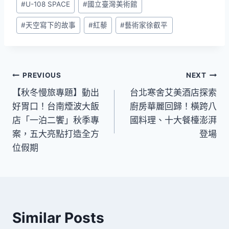
#
U-108 SPACE
#
國立臺灣美術館
Tags:
#
天空寫下的故事
#
紅藜
#
藝術家徐叡平
文
PREVIOUS
NEXT
【秋冬慢旅專題】動出
台北寒舍艾美酒店探索
章
好胃口！台南煙波大飯
廚房華麗回歸！橫跨八
導
店「一泊二饗」秋季專
國料理、十大餐檯澎湃
案，五大亮點打造全方
登場
覽
位假期
Similar Posts