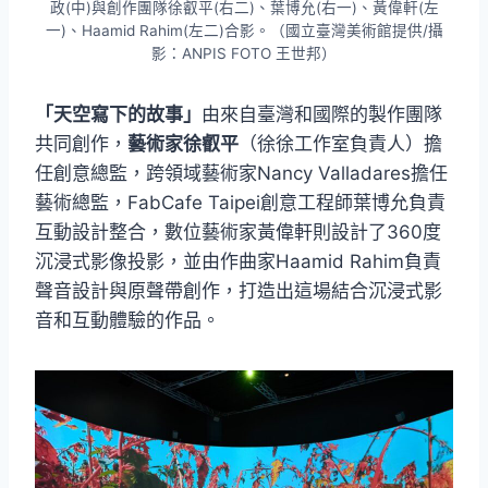
政(中)與創作團隊徐叡平(右二)、葉博允(右一)、黃偉軒(左
一)、Haamid Rahim(左二)合影。（國立臺灣美術館提供/攝
影：ANPIS FOTO 王世邦）
「天空寫下的故事」
由來自臺灣和國際的製作團隊
共同創作，
藝術家徐叡平
（徐徐工作室負責人）擔
任創意總監，跨領域藝術家Nancy Valladares擔任
藝術總監，FabCafe Taipei創意工程師葉博允負責
互動設計整合，數位藝術家黃偉軒則設計了360度
沉浸式影像投影，並由作曲家Haamid Rahim負責
聲音設計與原聲帶創作，打造出這場結合沉浸式影
音和互動體驗的作品。