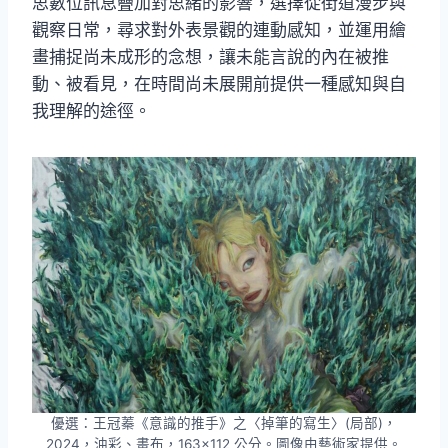
思數位訊息疊加對思緒的影響，選擇從街道漫步與
觀察日常，尋求對外表景觀的連動感知，並運用繪
畫捕捉尚未成形的念想，讓未能言說的內在被推
動、被看見，在時間尚未展開前提供一種感知與自
我理解的途徑。
優選：王冠蓁《意識的推手》之〈掉筆的寫生〉(局部)，
2024，油彩、畫布，163×112 公分。圖像由藝術家提供。