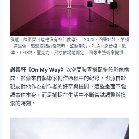
優選：陳彥齊《這裡沒有神仙教母》，2025，回聲娃娃、單頻
道錄像、超聲波指向性喇叭、監聽喇叭、PLA、錄音檔、紙
本、LED燈、壓克力，尺寸依場地而定。圖像由藝術家提供。
謝其軒《On My Way》
以空間裝置搭配多段影像構
成，影像來自藝術家創作過程中的紀錄，也源自於
親友對他作為創作者的好奇與提問。這些畫面不強
調事件本身，而是捕捉在生活中不斷嘗試調整與摸
索的時刻。