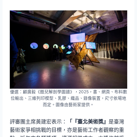
優選：顧廣毅《酷兒解剖學圖譜》，2025，書、網頁、布料數
位輸出、三維列印模型、乳膠、織品、錄像裝置，尺寸依場地
而定。圖像由藝術家提供。
評審團主席黃建宏表示：
「『臺北美術獎』
是臺灣
藝術家爭相挑戰的目標，亦是藝術工作者觀察的重