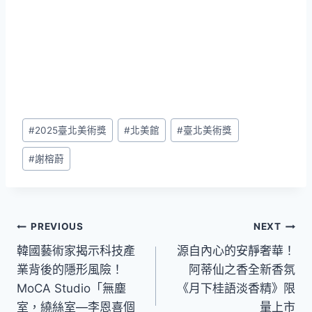
Post
#
2025臺北美術獎
#
北美館
#
臺北美術獎
Tags:
#
謝榕蔚
文
PREVIOUS
NEXT
韓國藝術家揭示科技產
源自內心的安靜奢華！
章
業背後的隱形風險！
阿蒂仙之香全新香氛
導
MoCA Studio「無塵
《月下桂語淡香精》限
室，繞絲室—李恩喜個
量上市