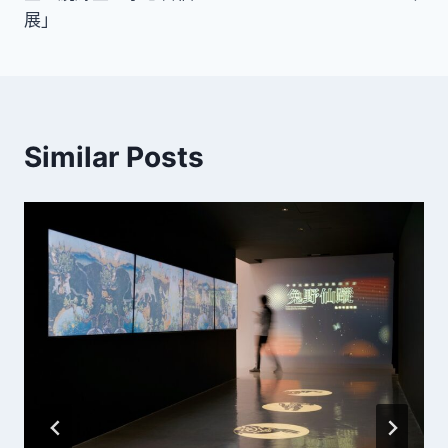
覽
展」
Similar Posts