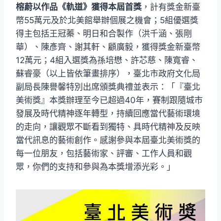
榕蔚以作品《軌道》獲得本屆首獎
，計有獎金新臺
幣55萬元及於北美館舉辦個展之機會；5組優選獎
得主包括王冠蓁、明日和合製作（洪千涵、張剛
華）、陳彥齊、謝其軒、顧廣毅，獲得獎金新臺幣
12萬元；4組入選獎為孫培懋、許芯慈、陳寬睿、
蘇睿豪（以上皆依筆畫排序），臺北市政府文化局
副局長陳譽馨特別出席頒獎典禮並表示：「『臺北
美術獎』本獎辦理至今已超過40年，賽制跟隨城市
發展及時代精神逐年轉型，持續回應當代藝術環境
的走向，讓觀眾不斷看到獨特、具時代精神及反映
當代訊息的藝術創作。感謝參與本屆臺北美術獎的
每一位朋友，包括藝術家、評審、工作人員和觀
眾，你們的支持和參與為本獎增添光彩。」