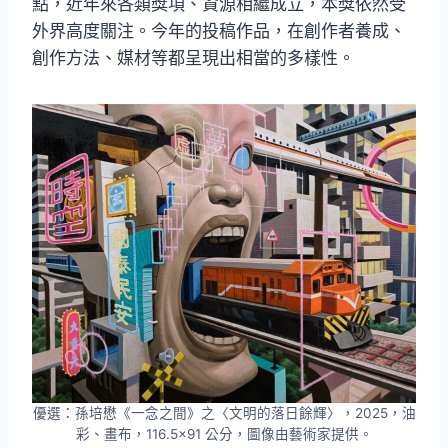
點，近年來各類獎項、資源相繼成立，本獎依然受
外界高度關注。今年的投稿作品，在創作者養成、
創作方法、媒材等都呈現出相當的多樣性。
優選：孫培懋《一念之間》之〈文明的落日餘輝〉，2025，油
彩、畫布，116.5×91 公分，圖像由藝術家提供。