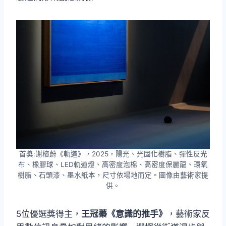
首獎:謝榕蔚《軌道》，2025，陽光、光固化樹脂、彈性反光
布、橡膠球、LED軌道燈、高密度泡棉、高密度保麗龍、環氧
樹脂、石頭漆、墨水紙本，尺寸依場地而定。圖像由藝術家提
供。
5位優選獎得主，
王冠蓁《意識的推手》
，藝術家反