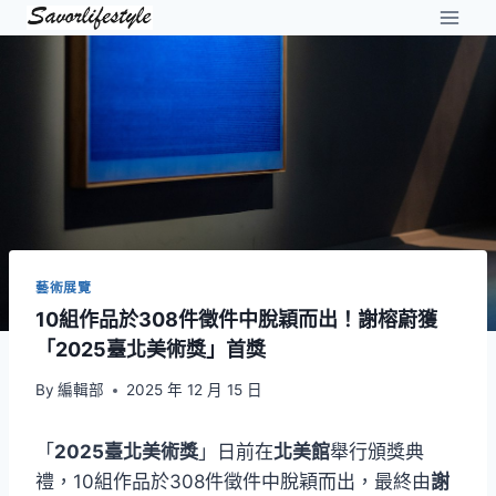
Skip
to
content
藝術展覽
10組作品於308件徵件中脫穎而出！謝榕蔚獲
「2025臺北美術獎」首獎
By
編輯部
2025 年 12 月 15 日
「
2025臺北美術獎
」日前在
北美館
舉行頒獎典
禮，10組作品於308件徵件中脫穎而出，最終由
謝