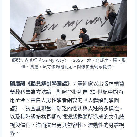
優選：謝其軒《On My Way》，2025，水、合成木、鐵、影
像、馬達，尺寸依場地而定。圖像由藝術家提供。
顧廣毅《酷兒解剖學圖譜》
，藝術家以出版虛構醫
學教科書為方法論，對照並批判自 20 世紀中期沿
用至今、由白人男性學者繪製的《人體解剖學圖
譜》，試圖呈現當中缺乏的性別與人種的多樣性，
以及其階級結構長期忽視邊緣群體所造成的文化歧
視與僵化，進而提出更具包容性、流動性的身體視
野。