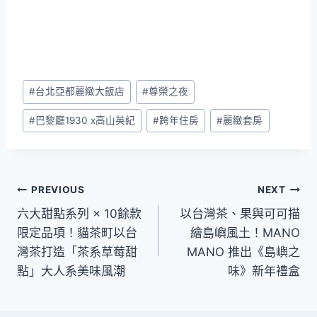
Post
#
台北亞都麗緻大飯店
#
尊榮之夜
Tags:
#
巴黎廳1930 x高山英紀
#
跨年住房
#
麗緻套房
文
PREVIOUS
NEXT
六大甜點系列 × 10餘款
以台灣茶、果與可可描
章
限定品項！貓茶町以台
繪島嶼風土！MANO
導
灣茶打造「茶系草莓甜
MANO 推出《島嶼之
點」大人系美味風潮
味》新年禮盒
覽