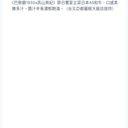
《巴黎廳1930x高山英紀》節日饗宴主菜日本A5和牛，口感柔
嫩多汁，醬汁辛香濃郁飽滿。（台北亞都麗緻大飯店提供）