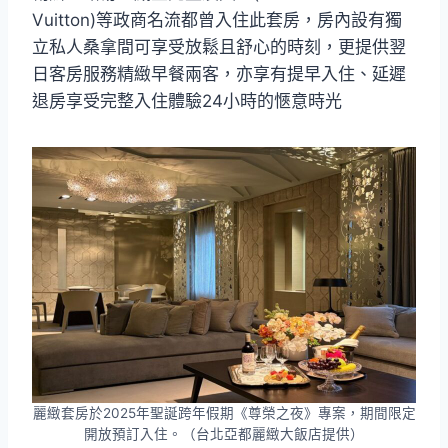
Vuitton)等政商名流都曾入住此套房，房內設有獨
立私人桑拿間可享受放鬆且舒心的時刻，更提供翌
日客房服務精緻早餐兩客，亦享有提早入住、延遲
退房享受完整入住體驗24小時的愜意時光
麗緻套房於2025年聖誕跨年假期《尊榮之夜》專案，期間限定
開放預訂入住。（台北亞都麗緻大飯店提供）