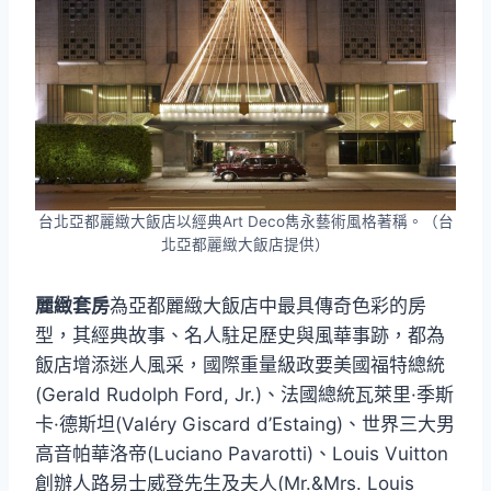
台北亞都麗緻大飯店以經典Art Deco雋永藝術風格著稱。（台
北亞都麗緻大飯店提供）
麗緻套房
為亞都麗緻大飯店中最具傳奇色彩的房
型，其經典故事、名人駐足歷史與風華事跡，都為
飯店增添迷人風采，國際重量級政要美國福特總統
(Gerald Rudolph Ford, Jr.)、法國總統瓦萊里·季斯
卡·德斯坦(Valéry Giscard d’Estaing)、世界三大男
高音帕華洛帝(Luciano Pavarotti)、Louis Vuitton
創辦人路易士威登先生及夫人(Mr.&Mrs. Louis