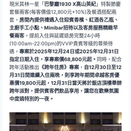
現米其林一星「
巴黎廳1930 X高山英紀
」特製節慶
套餐兩客(每客價值12,800元+10%)及餐酒搭配兩
套，
房間內提供禮遇入住迎賓香檳、紅酒各乙瓶、
主廚手工小點、Minibar招待以及客房服務精緻早
餐兩客
，提前入住與延遲退房完整24小時
(10:00am-22:00pm)的VVIP貴賓等級的尊榮待
遇，
專案於2025年12月24日或2025年12月31日
指定日期入住，享專案價68,800元起。
同時，配合
跨年活動推出
《跨年住房》專案
，
自12月30日至12
月31日間連續入住兩晚，則享跨年期間卓越客房優
惠價19,800元起，12月31日當天將於飯店頂樓舉辦
跨年派對，提供賓客們飲品享用，讓您在歡樂氛圍
中度過特別的一夜。