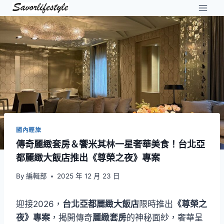
Skip
to
content
國內輕旅
傳奇麗緻套房＆饗米其林一星奢華美食！台北亞
都麗緻大飯店推出《尊榮之夜》專案
By
編輯部
2025 年 12 月 23 日
迎接2026，
台北亞都麗緻大飯店
限時推出
《尊榮之
夜》專案
，揭開傳奇
麗緻套房
的神秘面紗，奢華呈