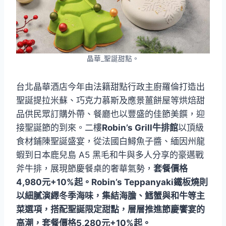
晶華_聖誕甜點。
台北晶華酒店今年由法籍甜點行政主廚羅倫打造出
聖誕提拉米蘇、巧克力慕斯及應景薑餅屋等烘焙甜
品供民眾訂購外帶、餐廳也以豐盛的佳節美饌，迎
接聖誕節的到來。二樓
Robin’s Grill牛排館
以頂級
食材鋪陳聖誕盛宴，從法國白鱘魚子醬、緬因州龍
蝦到日本鹿兒島 A5 黑毛和牛與多人分享的豪邁戰
斧牛排，展現節慶餐桌的奢華氣勢，
套餐價格
4,980元+10%起。Robin’s Teppanyaki鐵板燒則
以細膩演繹冬季海味，集結海膽、鱈蟹與和牛等主
菜選項，搭配聖誕限定甜點，層層推進節慶饗宴的
高潮，套餐價格5,280元+10%起。