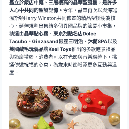
矗立於飯店中庭、三層樓高的晶華聖誕樹，是許多
人心中共同的聖誕記憶。
今年，晶華再次以與海瑞
溫斯頓Harry Winston共同佈置的精品聖誕樹為核
心、延伸規劃出集結多個異國品牌的節慶小市集，
精選由
晶華點心房
、
東京甜點名店Dolce
Tacubo、Ginzasand銀座三明治、沐蘭SPA
以及
英國絨毛玩偶品牌Keel Toys
推出的多款應景禮品
與節慶禮籃，消費者可以在光影與音樂環繞下，挑
選傳遞祝福的心意，為歲末時節增添更多互動與溫
度。