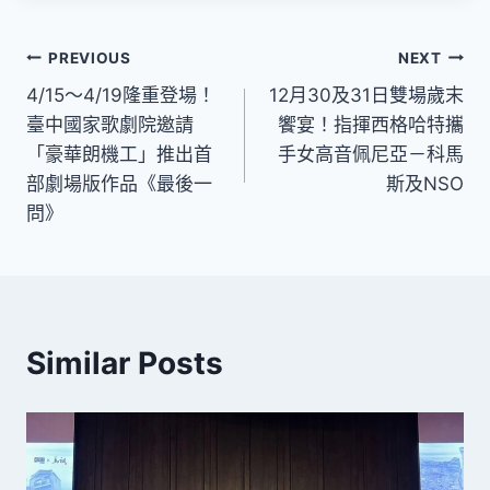
文
PREVIOUS
NEXT
4/15～4/19隆重登場！
12月30及31日雙場歲末
章
臺中國家歌劇院邀請
饗宴！指揮西格哈特攜
導
「豪華朗機工」推出首
手女高音佩尼亞－科馬
部劇場版作品《最後一
斯及NSO
覽
問》
Similar Posts