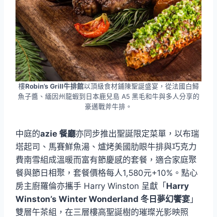
樓
Robin’s Grill牛排館
以頂級食材鋪陳聖誕盛宴，從法國白鱘
魚子醬、緬因州龍蝦到日本鹿兒島 A5 黑毛和牛與多人分享的
豪邁戰斧牛排。
中庭的
azie 餐廳
亦同步推出聖誕限定菜單，以布瑞
塔起司、馬賽鮮魚湯、爐烤美國肋眼牛排與巧克力
費南雪組成溫暖而富有節慶感的套餐，適合家庭聚
餐與節日相聚，套餐價格每人1,580元+10%。點心
房主廚羅倫亦攜手 Harry Winston 呈獻「
Harry
Winston’s Winter Wonderland 冬日夢幻饗宴
」
雙層午茶組，在三層樓高聖誕樹的璀璨光影映照