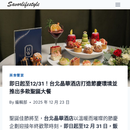
Skip
to
content
美食饗宴
即日起至12/31！台北晶華酒店打造節慶環境並
推出多款聖誕大餐
By
編輯部
2025 年 12 月 23 日
聖誕佳節將至，
台北晶華酒店
以溫暖而璀璨的節慶
企劃迎接年終歡聚時刻。
即日起至12 月 31 日，飯