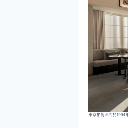
東京柏悅酒店於199