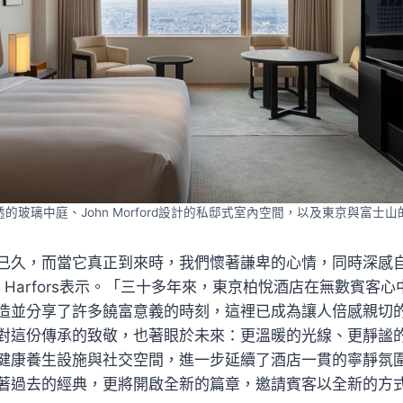
的玻璃中庭、John Morford設計的私邸式室內空間，以及東京與富士
已久，而當它真正到來時，我們懷著謙卑的心情，同時深感
rik Harfors表示。「三十多年來，東京柏悅酒店在無數賓客
造並分享了許多饒富意義的時刻，這裡已成為讓人倍感親切
對這份傳承的致敬，也著眼於未來：更溫暖的光線、更靜謐
健康養生設施與社交空間，進一步延續了酒店一貫的寧靜氛
著過去的經典，更將開啟全新的篇章，邀請賓客以全新的方