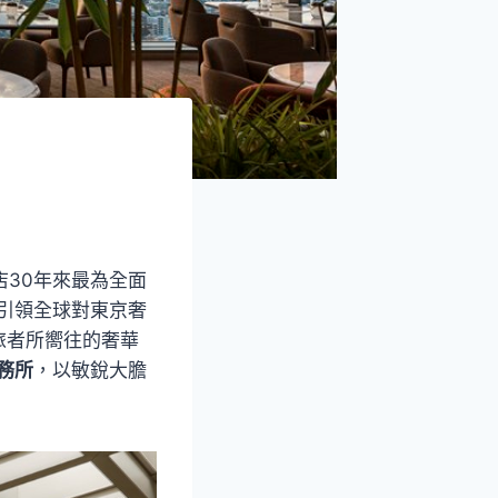
店30年來最為全面
終引領全球對東京奢
旅者所嚮往的奢華
事務所
，以敏銳大膽