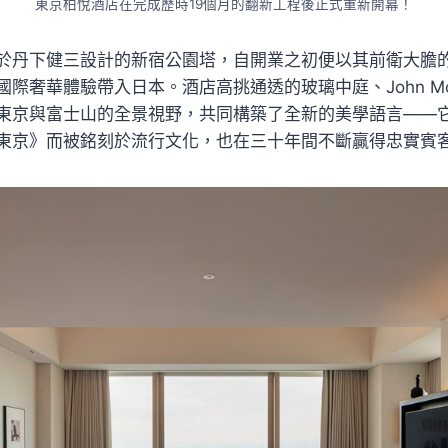
東京柏悅酒店在完成歷時19個月的翻新工程後正式重新開幕！
於丹下健三設計的新宿公園塔，自開業之初便以其前衛大膽
際奢華體驗帶入日本。酒店高挑通透的玻璃中庭、John Mor
東京與富士山的全景視野，共同構築了全新的美學語言——它
東京》而被銘刻於流行文化，也在三十年間不斷贏得忠實賓