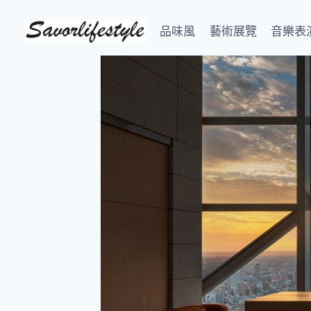
Skip
to
品味風
藝術展覽
音樂表
content