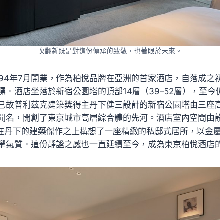
次翻新既是對這份傳承的致敬，也著眼於未來。
994年7月開業，作為柏悅品牌在亞洲的首家酒店，自落成之
標。酒店坐落於新宿公園塔的頂部14層（39–52層），至今
已故普利茲克建築獎得主丹下健三設計的新宿公園塔由三座
聞名，開創了東京城市高層綜合體的先河。酒店室內空間由設計
計，他在丹下的建築傑作之上構想了一座精緻的私邸式居所，以金
學氣質。這份靜謐之感也一直延續至今，成為東京柏悅酒店