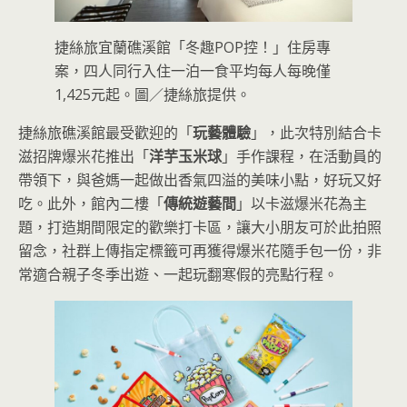
捷絲旅宜蘭礁溪館「冬趣POP控！」住房專
案，四人同行入住一泊一食平均每人每晚僅
1,425元起。圖／捷絲旅提供。
捷絲旅礁溪館最受歡迎的「
玩藝體驗
」，此次特別結合卡
滋招牌爆米花推出「
洋芋玉米球
」手作課程，在活動員的
帶領下，與爸媽一起做出香氣四溢的美味小點，好玩又好
吃。此外，館內二樓「
傳統遊藝間
」以卡滋爆米花為主
題，打造期間限定的歡樂打卡區，讓大小朋友可於此拍照
留念，社群上傳指定標籤可再獲得爆米花隨手包一份，非
常適合親子冬季出遊、一起玩翻寒假的亮點行程。