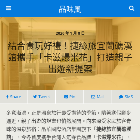
品味風
2026 年 1 月 8 日
結合食玩好禮！捷絲旅宜蘭礁溪
館攜手「卡滋爆米花」打造親子
出遊新提案
Share
Tweet
Pin
Mail
SMS
冬意漸濃，正是溫泉旅行最受期待的季節，隨著寒假腳步
逼近，親子出遊的規畫也悄然展開。向來深受家庭旅客青
睞的溫泉旅宿：晶華國際酒店集團旗下「
捷絲旅宜蘭礁溪
館
」，今冬首度攜手台灣人氣零食品牌「
卡滋爆米花
」，