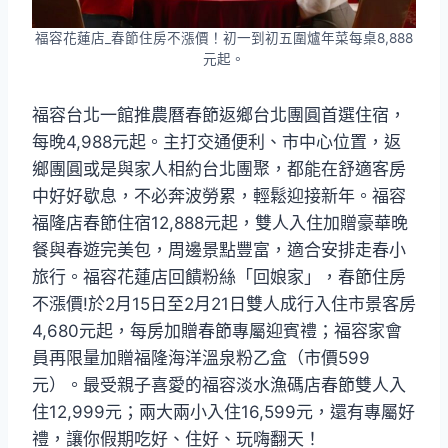
福容花蓮店_春節住房不漲價！初一到初五圍爐年菜每桌8,888
元起。
福容台北一館推農曆春節返鄉台北團圓首選住宿，
每晚4,988元起。主打交通便利、市中心位置，返
鄉團圓或是與家人相約台北團聚，都能在舒適客房
中好好歇息，不必奔波勞累，輕鬆迎接新年。福容
福隆店春節住宿12,888元起，雙人入住加贈豪華晚
餐與春遊完美包，周邊景點豐富，適合安排走春小
旅行。福容花蓮店回饋粉絲「回娘家」，春節住房
不漲價!於2月15日至2月21日雙人成行入住市景客房
4,680元起，每房加贈春節專屬迎賓禮；福容家會
員再限量加贈福隆海洋溫泉粉乙盒（市價599
元）。最受親子喜愛的福容淡水漁碼店春節雙人入
住12,999元；兩大兩小入住16,599元，還有專屬好
禮，讓你假期吃好、住好、玩嗨翻天！