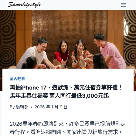
Skip
to
content
國內輕旅
再抽iPhone 17、遊歐洲、萬元住宿券等好禮！
馬年走春住福容 兩人同行最低3,000元起
By
編輯部
2026 年 1 月 9 日
2026馬年春節即將到來，許多民眾早已提前規劃走
春行程。看準返鄉團圓、闔家出遊與輕旅行需求，