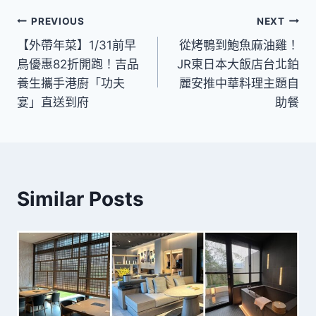
文
PREVIOUS
NEXT
【外帶年菜】1/31前早
從烤鴨到鮑魚麻油雞！
章
鳥優惠82折開跑！吉品
JR東日本大飯店台北鉑
導
養生攜手港廚「功夫
麗安推中華料理主題自
宴」直送到府
助餐
覽
Similar Posts