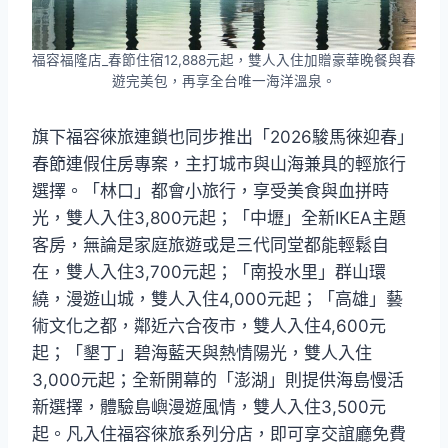
福容福隆店_春節住宿12,888元起，雙人入住加贈豪華晚餐與春
遊完美包，再享全台唯一海洋溫泉。
旗下福容徠旅連鎖也同步推出「2026駿馬徠迎春」
春節連假住房專案，主打城市與山海兼具的輕旅行
選擇。「林口」都會小旅行，享受美食與血拼時
光，雙人入住3,800元起；「中壢」全新IKEA主題
客房，無論是家庭旅遊或是三代同堂都能輕鬆自
在，雙人入住3,700元起；「南投水里」群山環
繞，漫遊山城，雙人入住4,000元起；「高雄」藝
術文化之都，鄰近六合夜市，雙人入住4,600元
起；「墾丁」碧海藍天與熱情陽光，雙人入住
3,000元起；全新開幕的「澎湖」則提供海島慢活
新選擇，體驗島嶼漫遊風情，雙人入住3,500元
起。凡入住福容徠旅系列分店，即可享交誼廳免費