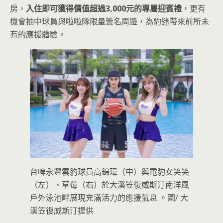
房，
入住即可獲得價值超過3,000元的專屬迎賓禮
，更有
機會抽中球員與啦啦隊限量簽名周邊，為豹迷帶來前所未
有的應援體驗。
台啤永豐雲豹球員高錦瑋（中）與電豹女笑笑
（左）、草莓（右）於大溪笠復威斯汀南洋風
戶外泳池畔展現充滿活力的應援氣息 。圖/ 大
溪笠復威斯汀提供