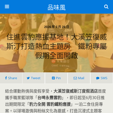
品味風
2026 年 3 月 26 日
住進雲豹應援基地！大溪笠復威
斯汀打造熱血主題房 鐵粉專屬
假期全面開啟
Share
Tweet
Pin
Mail
SMS
結合運動熱情與度假享受，
大溪笠復威斯汀度假酒店
首度
攜手職業籃球隊「
台啤永豐雲豹
」，即日起至6月30日推
出期間限定「
豹力全開 雲豹鐵粉應援
」一泊二食住房專
案。以球場激情與粉絲文化為靈感，打造沉浸式主題客