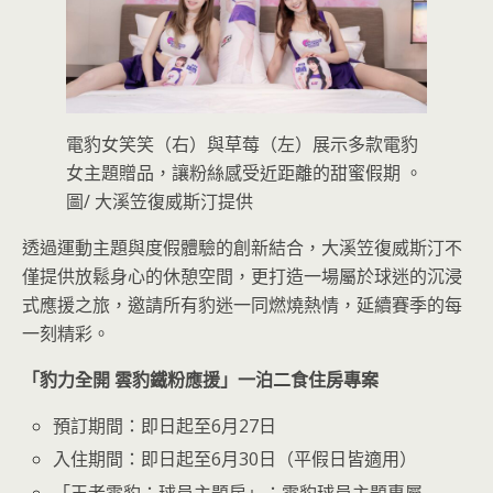
電豹女笑笑（右）與草莓（左）展示多款電豹
女主題贈品，讓粉絲感受近距離的甜蜜假期 。
圖/ 大溪笠復威斯汀提供
透過運動主題與度假體驗的創新結合，大溪笠復威斯汀不
僅提供放鬆身心的休憩空間，更打造一場屬於球迷的沉浸
式應援之旅，邀請所有豹迷一同燃燒熱情，延續賽季的每
一刻精彩。
「豹力全開
雲豹鐵粉應援」一泊二食住房專案
預訂期間：即日起至6月27日
入住期間：即日起至6月30日（平假日皆適用）
「王者雲豹：球員主題房」：雲豹球員主題專屬