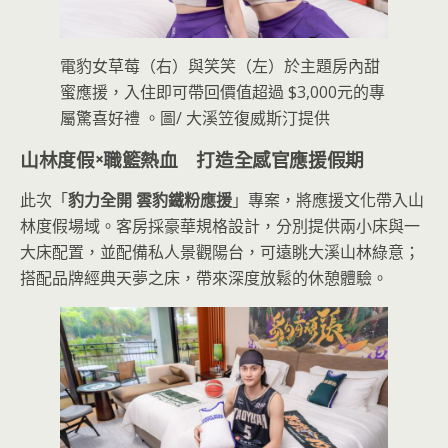
電豹女草莓（右）與笑笑（左）於主題房內甜
蜜應援，入住即可帶回價值超過 $3,000元的專
屬驚喜好禮 。圖/ 大溪笠復威斯汀提供
山林度假×職籃熱血 打造全感官應援假期
此次「
豹力全開 雲豹鐵粉應援
」專案，將應援文化帶入山
林度假場域。客房採豪華規格設計，分別提供兩小床與一
大床配置，並配備私人景觀陽台，可遠眺大溪山林綠意；
搭配品牌經典天夢之床，帶來深度放鬆的休憩體驗。