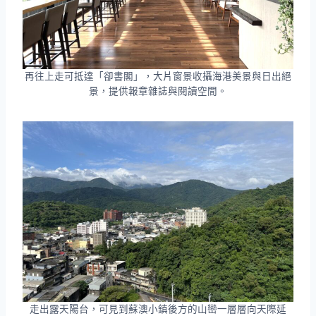
再往上走可抵達「卻書閣」，大片窗景收攝海港美景與日出絕
景，提供報章雜誌與閱讀空間。
走出露天陽台，可見到蘇澳小鎮後方的山巒一層層向天際延