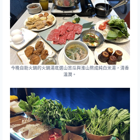
今晚自助火鍋的火鍋湯底選山苦瓜與淮山熬成純白米湯，清香
溫潤。