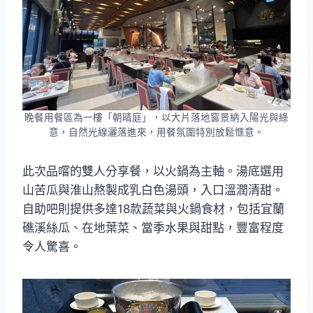
晚餐用餐區為一樓「朝晴庭」，以大片落地窗景納入陽光與綠
意，自然光線灑落進來，用餐氛圍特別放鬆愜意。
此次品嚐的雙人分享餐，以火鍋為主軸。湯底選用
山苦瓜與淮山熬製成乳白色湯頭，入口溫潤清甜。
自助吧則提供多達18款蔬菜與火鍋食材，包括宜蘭
礁溪絲瓜、在地葉菜、當季水果與甜點，豐富程度
令人驚喜。