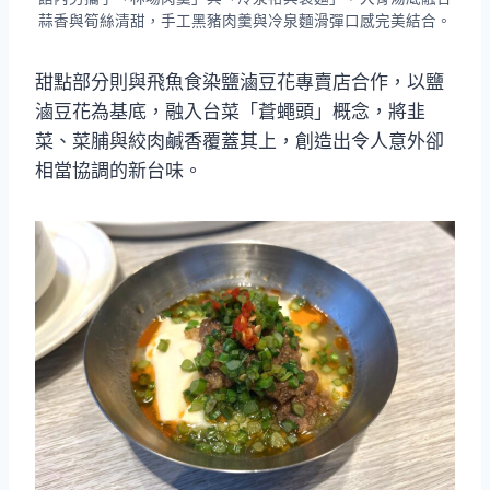
蒜香與筍絲清甜，手工黑豬肉羹與冷泉麵滑彈口感完美結合。
甜點部分則與飛魚食染鹽滷豆花專賣店合作，以鹽
滷豆花為基底，融入台菜「蒼蠅頭」概念，將韭
菜、菜脯與絞肉鹹香覆蓋其上，創造出令人意外卻
相當協調的新台味。