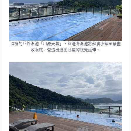
頂樓的戶外泳池「川原天幕」，無邊際泳池將蘇澳小鎮全景盡
收眼底，營造出遼闊壯麗的視覺延伸。