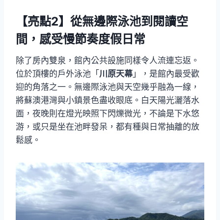
【亮點2】從無邊際泳池到閱讀空
間，感受慢節奏度假日常
除了房內雙泉，館內公共設施同樣令人流連忘返。
位於頂樓的戶外泳池「
川原天幕
」，是館內最受歡
迎的角落之一。無邊際泳池與天空幾乎融為一線，
將蘇澳港灣與小鎮景色盡收眼底。白天陽光灑落水
面，夜晚則在燈光映照下閃爍微光，不論是下水悠
游，或只是坐在池畔發呆，都有種與日常抽離的放
鬆感。