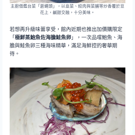
主廚借鑑台菜「蒼蠅頭」，以韭菜、絞肉與菜脯等炒香覆於豆
花上，鹹甜交融，十分美味。
若想再升級味蕾享受，館內近期也推出加價購限定
「
極鮮蒸鮑魚佐海膽鮭魚卵
」，一次品嚐鮑魚、海
膽與鮭魚卵三種海味精華，滿足海鮮控的奢華期
待。