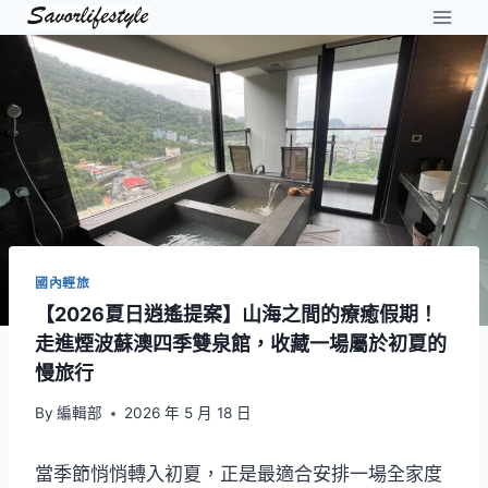
Skip
to
content
國內輕旅
【2026夏日逍遙提案】山海之間的療癒假期！
走進煙波蘇澳四季雙泉館，收藏一場屬於初夏的
慢旅行
By
編輯部
2026 年 5 月 18 日
當季節悄悄轉入初夏，正是最適合安排一場全家度