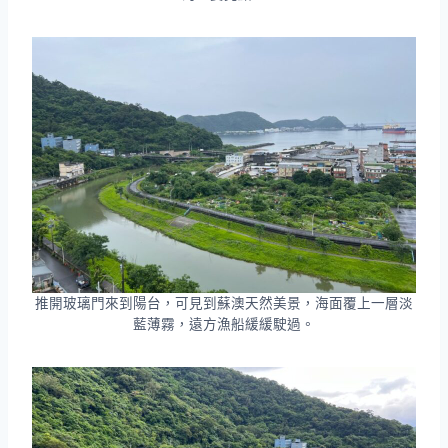
推開玻璃門來到陽台，可見到蘇澳天然美景，海面覆上一層淡
藍薄霧，遠方漁船緩緩駛過。