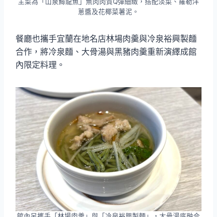
主菜為「山泉鱘龍魚」魚肉肉質Q彈細緻，搭配淡菜、羅勒洋
蔥醬及花椰菜薯泥。
餐廳也攜手宜蘭在地名店林場肉羹與冷泉裕興製麵
合作，將冷泉麵、大骨湯與黑豬肉羹重新演繹成館
內限定料理。
館內另攜手「林場肉羹」與「冷泉裕興製麵」，大骨湯底融合