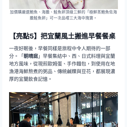
加價購嚴選鮑魚、海膽、鮭魚卵頂級三鮮的「極鮮蒸鮑魚佐海
膽鮭魚卵」可一次品嚐三大海中瑰寶。
【亮點5】把宜蘭風土搬進早餐餐桌
一夜好眠後，早餐同樣是旅程中令人期待的一部
分。「
朝晴庭
」早餐集結中、西、日式料理與宜蘭
地方風味，從現煎歐姆蛋、手作麵包，到使用在地
漁港海鮮熬煮的粥品、傳統鹹粿與豆花，都展現濃
厚的宜蘭飲食記憶。