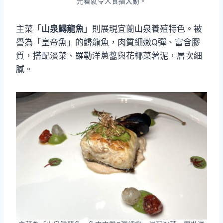
光看就令人食指大動。
主菜「
山泉鱘龍魚
」則展現宜蘭山泉養殖特色。被
譽為「皇帝魚」的鱘龍魚，肉質細嫩Q彈、富含膠
質，搭配淡菜、羅勒洋蔥醬與花椰菜薯泥，層次細
膩。