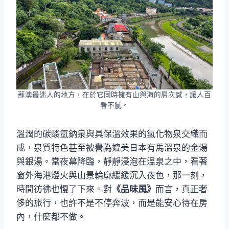
蘇澳最迷人的地方，在於它同時擁有山與海的層次感，讓人百
看不膩。
溫潤的碳酸氫鈉泉與具保溫效果的氯化物泉交織而
成，泉質特色甚至被譽為媲美日本有馬溫泉的金湯
與銀湯。當夜幕降臨，靜靜浸泡在溫泉之中，看著
窗外海港燈火與山景輪廓緩緩沉入夜色，那一刻，
時間彷彿也慢了下來。對
《品味風》
而言，真正奢
侈的旅行，也許不是不停奔波，而是能安心待在房
內，什麼都不做。