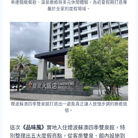
串連精緻餐飲、溫泉療癒與多元休閒體驗，為初夏假期打造專
屬於全家的度假場域。
煙波蘇澳四季雙泉館打造出一處能真正讓人放慢步調的療癒旅
宿。
這次
《品味風》
實地入住煙波蘇澳四季雙泉館，特
別整理出五大度假亮點，從客房雙泉、館內設施到