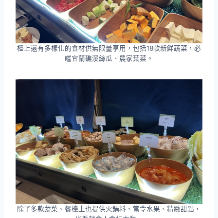
檯上還有多樣化的食材供無限量享用，包括18款新鮮蔬菜，必
嚐宜蘭礁溪絲瓜、農家葉菜。
除了多款蔬菜、餐檯上也提供火鍋料、當令水果、精緻甜點，