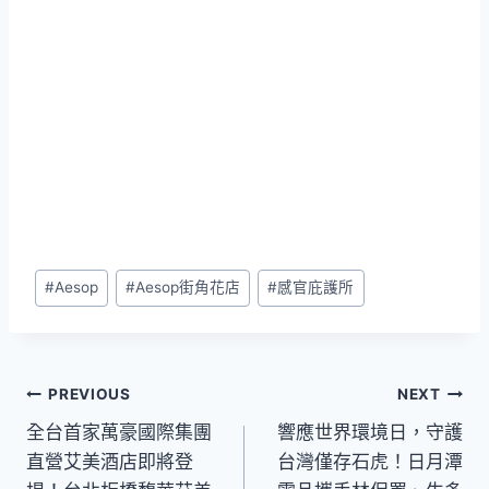
Post
#
Aesop
#
Aesop街角花店
#
感官庇護所
Tags:
文
PREVIOUS
NEXT
全台首家萬豪國際集團
響應世界環境日，守護
章
直營艾美酒店即將登
台灣僅存石虎！日月潭