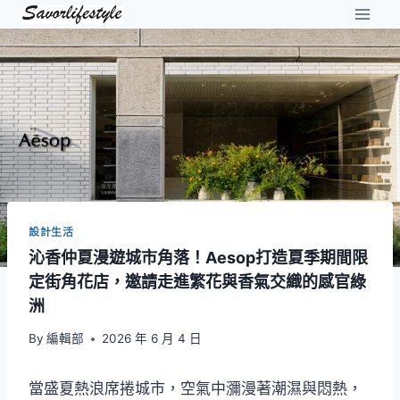
Skip
to
content
設計生活
沁香仲夏漫遊城市角落！Aesop打造夏季期間限
定街角花店，邀請走進繁花與香氣交織的感官綠
洲
By
編輯部
2026 年 6 月 4 日
當盛夏熱浪席捲城市，空氣中瀰漫著潮濕與悶熱，