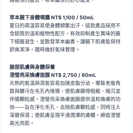
醒疲憊的感官，帶來幽涼的舒心感受。
草本腋下身體噴霧 NT$ 1,100 / 50mL
夏日的高溫容易使身體頻繁出汗，這款產品採用不
含鋁質的溫和植物性配方，有效抑制產生異味的腋
下細菌滋生，並散發草本幽香。讓腋下肌膚能保持
舒爽潔淨，隨時做好氣味管理。
臉部肌膚與身體保養
澄瑩亮采煥膚面膜 NT$ 2,750 / 60mL
炎熱的氣溫與濕氣容易加速皮脂分泌，導致老廢角
質與髒污在毛孔內堆積，使肌膚顯得粗糙、暗沉並
伴隨顆粒感。澄瑩亮采煥膚面膜提供溫和煥膚的功
效——旨在淨化毛孔、去除肌膚顆粒感，同時注入
深層保濕；使肌膚呈現平滑潤澤的膚觸，締造澄瑩
高光亮肌。