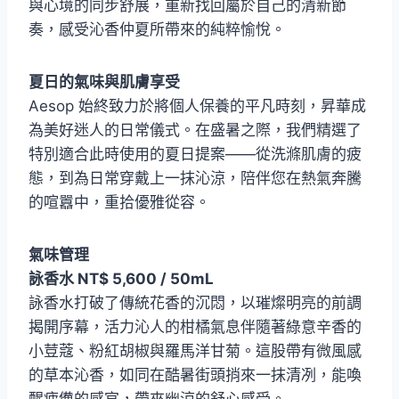
與心境的同步舒展，重新找回屬於自己的清新節
奏，感受沁香仲夏所帶來的純粹愉悅。
夏日的氣味與肌膚享受
Aesop 始終致力於將個人保養的平凡時刻，昇華成
為美好迷人的日常儀式。在盛暑之際，我們精選了
特別適合此時使用的夏日提案——從洗滌肌膚的疲
態，到為日常穿戴上一抹沁涼，陪伴您在熱氣奔騰
的喧囂中，重拾優雅從容。
氣味管理
詠香水 NT$ 5,600 / 50mL
詠香水打破了傳統花香的沉悶，以璀燦明亮的前調
揭開序幕，活力沁人的柑橘氣息伴隨著綠意辛香的
小荳蔻、粉紅胡椒與羅馬洋甘菊。這股帶有微風感
的草本沁香，如同在酷暑街頭捎來一抹清冽，能喚