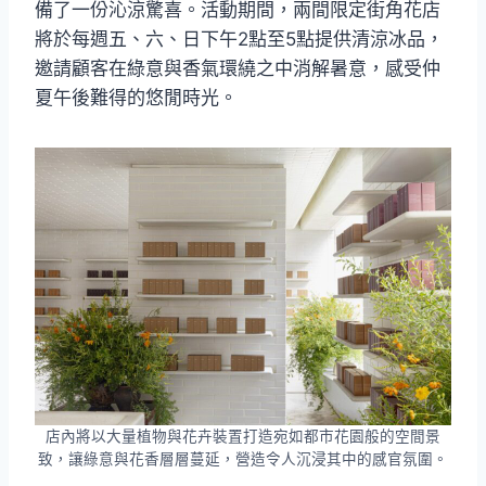
備了一份沁涼驚喜。活動期間，兩間限定街角花店
將於每週五、六、日下午2點至5點提供清涼冰品，
邀請顧客在綠意與香氣環繞之中消解暑意，感受仲
夏午後難得的悠閒時光。
店內將以大量植物與花卉裝置打造宛如都市花園般的空間景
致，讓綠意與花香層層蔓延，營造令人沉浸其中的感官氛圍。