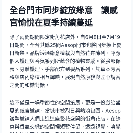
全台門市同步綻放綠意 讓感
官愉悅在夏季持續蔓延
除了兩間期間限定街角花店外，自6月8日至7月19
日期間，全台其餘25間Aesop門市也將同步換上夏
日新裝。品牌透過綠意植栽與自然花卉陳列，呼應
個人護理與香氛系列所蘊含的植物靈感。從臉部保
養、身體護理、手部配方到髮品系列，其草本芳香
將與店內綠植相互輝映，展現自然原貌與匠心調香
之間的和諧對話。
這不僅是一場季節性的空間策展，更是一份獻給盛
夏的感官邀請。當城市被烈日與熱浪包圍，Aesop
誠摯邀請人們走進這座繁花盛開的街角花店，在綠
意與香氣交織的空間裡短暫停留。透過視覺、嗅覺