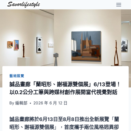
Skip
to
content
藝術展覽
誠品畫廊「蘭昭形、謝福源雙個展」6/13登場！
以0.2公分工筆與跨媒材創作展開當代視覺對話
By
編輯部
2026 年 6 月 12 日
誠品畫廊將於6月13日至8月8日推出全新展覽
「
蘭
昭形、謝福源雙個展
」，
首度攜手兩位風格迥異卻