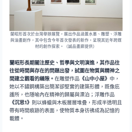
蘭昭形首次於台灣舉辦展覽，展出作品涵蓋水墨、雕塑、浮雕
與油畫創作，其中包含今年首次發表的新作，呈現其近年跨媒
材的創作探索。（誠品畫廊提供）
蘭昭形長期關注歷史、哲學與文明演進，其作品往
往從時間與存在的問題出發，試圖在物質與精神之
間建立觀看的縫隙。
在雕塑作品
《山中小屋》
中，
她以不鏽鋼構築出簡潔卻堅實的建築形體，既像庇
護所，也隱喻內在精神的歸屬與漂泊；浮雕作品
《沉思1》
則以蜂蠟與木板層層堆疊，形成半透明且
帶有時間痕跡的表面，使物質本身彷彿成為記憶的
載體。