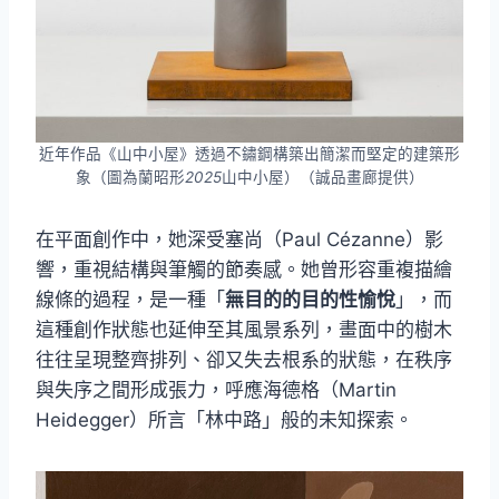
近年作品《山中小屋》透過不鏽鋼構築出簡潔而堅定的建築形
象（圖為蘭昭形
2025
山中小屋）（誠品畫廊提供）
在平面創作中，她深受塞尚（Paul Cézanne）影
響，重視結構與筆觸的節奏感。她曾形容重複描繪
線條的過程，是一種「
無目的的目的性愉悅
」，而
這種創作狀態也延伸至其風景系列，畫面中的樹木
往往呈現整齊排列、卻又失去根系的狀態，在秩序
與失序之間形成張力，呼應海德格（Martin
Heidegger）所言「林中路」般的未知探索。