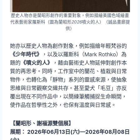
歷史人物亦是蘭昭形創作的重要對象，例如描繪美國色域繪畫
代表藝術家羅斯科（圖為蘭昭形
2026
噴火的人）（誠品畫廊提
供）
她亦以歷史人物為創作對象，例如描繪年輕梵谷的
《少年時代》
，以及以羅斯科（Mark Rothko）為
題的
《噴火的人》
，藉由藝術史人物延伸對創作本
質的再思考。同時，工作室中的蘭花、植栽與日常
物件，也轉化為「靜物」系列的靈感來源，使抽象
思維與日常觀察交織共存。甚至愛犬「毛豆」亦反
覆出現在不同作品中，以簡練筆觸捕捉生命瞬間，
使作品在哲學性之外，也保有溫度與日常感。
【蘭昭形、謝福源雙個展】
展期： 2026年06月13日(六)—2026年08月08日