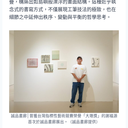
疊，構築出如島嶼般漂浮的畫面結構。這種近乎執
念式的書寫方式，不僅展現工筆技法的極致，也在
細節之中延伸出秩序、變動與平衡的哲學思考。
誠品畫廊│曾獲台灣指標性藝術競賽榮譽「大墩獎」的謝福源
首次於誠品畫廊展出。（誠品畫廊提供）