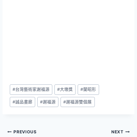
Post
#
台灣藝術家謝福源
#
大墩獎
#
蘭昭形
Tags:
#
誠品畫廊
#
謝福源
#
謝福源雙個展
文
PREVIOUS
NEXT