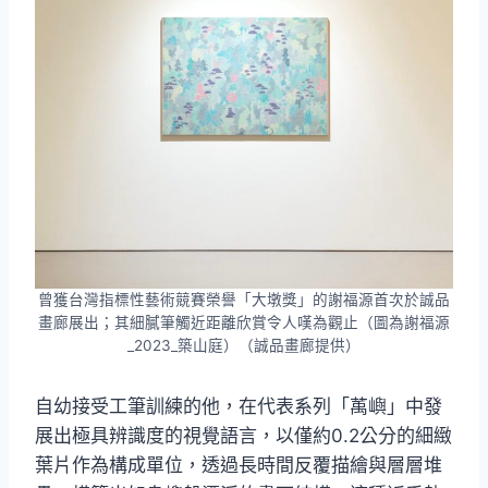
曾獲台灣指標性藝術競賽榮譽「大墩獎」的謝福源首次於誠品
畫廊展出；其細膩筆觸近距離欣賞令人嘆為觀止（圖為謝福源
_2023_築山庭）（誠品畫廊提供）
自幼接受工筆訓練的他，在代表系列「萭嶼」中發
展出極具辨識度的視覺語言，以僅約0.2公分的細緻
葉片作為構成單位，透過長時間反覆描繪與層層堆