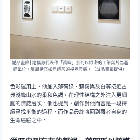
誠品畫廊│謝福源代表作「萭嶼」系列以緻密的工筆葉片為基
礎單位，層層構築如島嶼般的視覺景觀。（誠品畫廊提供）
色彩運用上，他加入薄荷綠、藕粉與灰白等接近古
典淺絳山水的柔和色調，在理性結構之外注入更細
膩的情感層次。他也提到，創作對他而言是一段持
續尋找平衡的過程，而作品最終將回到觀者自身的
生命經驗之中。