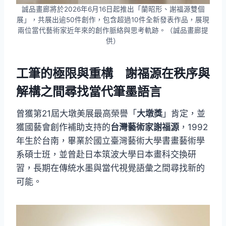
誠品畫廊將於2026年6月16日起推出「蘭昭形、謝福源雙個
展」，共展出逾50件創作，包含超過10件全新發表作品，展現
兩位當代藝術家近年來的創作脈絡與思考軌跡。（誠品畫廊提
供）
工筆的極限與重構 謝福源在秩序與
解構之間尋找當代筆墨語言
曾獲第21屆大墩美展最高榮譽「
大墩獎
」肯定，並
獲國藝會創作補助支持的
台灣藝術家謝福源
，1992
年生於台南，畢業於國立臺灣藝術大學書畫藝術學
系碩士班，並曾赴日本筑波大學日本畫科交換研
習，長期在傳統水墨與當代視覺語彙之間尋找新的
可能。