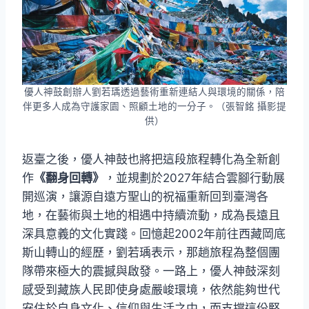
優人神鼓創辦人劉若瑀透過藝術重新連結人與環境的關係，陪
伴更多人成為守護家園、照顧土地的一分子。（張智銘 攝影提
供）
返臺之後，優人神鼓也將把這段旅程轉化為全新創
作
《翻身回轉》
，並規劃於2027年結合雲腳行動展
開巡演，讓源自遠方聖山的祝福重新回到臺灣各
地，在藝術與土地的相遇中持續流動，成為長遠且
深具意義的文化實踐。回憶起2002年前往西藏岡底
斯山轉山的經歷，劉若瑀表示，那趟旅程為整個團
隊帶來極大的震撼與啟發。一路上，優人神鼓深刻
感受到藏族人民即使身處嚴峻環境，依然能夠世代
安住於自身文化、信仰與生活之中，而支撐這份堅