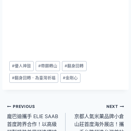
Post
#
優人神鼓
#
帶願轉山
#
翻身回轉
Tags:
#
翻身回轉．為臺灣祈福
#
金剛心
文
PREVIOUS
NEXT
龐巴迪攜手 ELIE SAAB
京都人氣米菓品牌小倉
章
首度跨界合作！以高級
山莊首度海外展店！攜