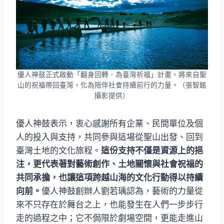
優人神鼓正式啟動「翻身回轉．為臺灣祈福」計畫，將來自聖
山的祝福帶回臺灣，化為陪伴社會持續前行的力量。（張智銘
攝影提供）
優人神鼓表示，衷心感謝所有企業、民間單位及個
人的投入與支持，共同參與這場從聖山出發、回到
臺灣土地的文化旅程。
這份支持不僅是資源上的挹
注，更代表著對藝術創作、土地關懷與社會祝福的
共同承擔，也讓這項跨越山海的文化行動得以持續
向前。
優人神鼓創辦人劉若瑀認為，藝術的力量從
來不只存在於舞台之上，也能發生在人們一步步行
走的過程之中；它不侷限於劇場空間，更能走進山