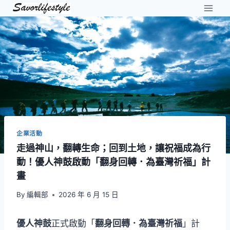
Skip
to
content
企業活動
走過神山，翻轉生命；回到土地，讓祝福成為行
動！優人神鼓啟動「翻身回轉．為臺灣祈福」計
畫
By
編輯部
2026 年 6 月 15 日
優人神鼓
正式啟動「
翻身回轉．為臺灣祈福
」計