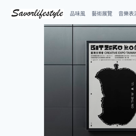
Skip
to
品味風
藝術展覽
音樂表
content