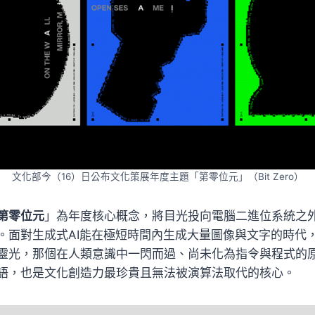
文化部今（16）日公布文化策展年度主題「第零位元」（Bit Zero）
第零位元
」為年度核心概念，將目光投向電腦二進位系統之外
。面對生成式AI能在極短時間內生成大量圖像與文字的時代
靈光，那個在人類意識中一閃而過、尚未化為指令與程式的
語，也是文化創造力最珍貴且無法被演算法取代的核心。