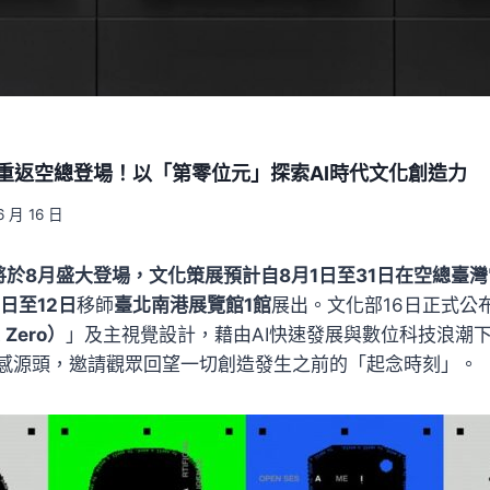
會重返空總登場！以「第零位元」探索AI時代文化創造力
6 月 16 日
會將於8月盛大登場，文化策展預計自8月1日至31日在空總臺
6日至12日
移師
臺北南港展覽館1館
展出。文化部16日正式公
 Zero）
」及主視覺設計，藉由AI快速發展與數位科技浪潮
感源頭，邀請觀眾回望一切創造發生之前的「起念時刻」。