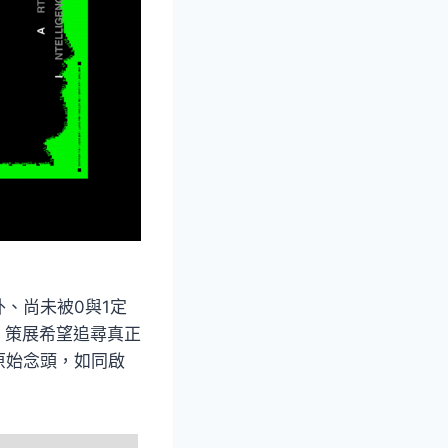
、尚未被0與1定
，策展希望追尋真正
原始念頭，如同啟