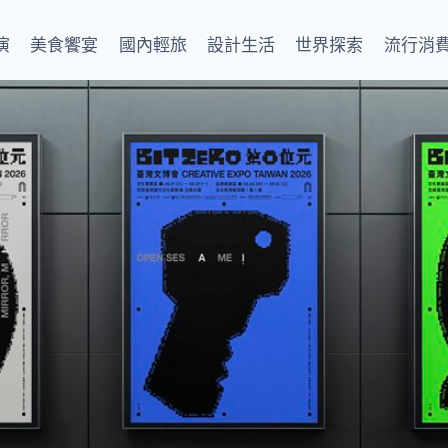
演
美食饗宴
國內輕旅
設計生活
世界探索
流行消