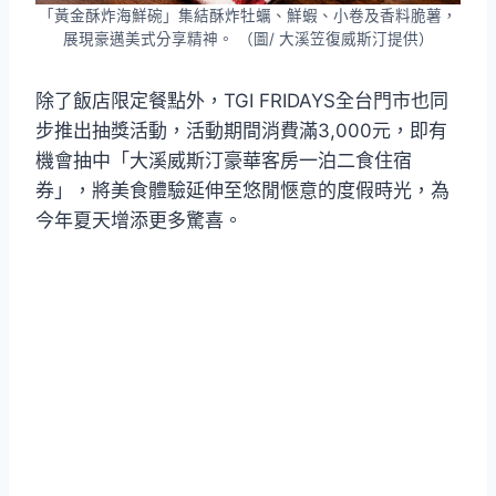
「黃金酥炸海鮮碗」集結酥炸牡蠣、鮮蝦、小卷及香料脆薯，
展現豪邁美式分享精神。 （圖/ 大溪笠復威斯汀提供）
除了飯店限定餐點外，TGI FRIDAYS全台門市也同
步推出抽獎活動，活動期間消費滿3,000元，即有
機會抽中「大溪威斯汀豪華客房一泊二食住宿
券」，將美食體驗延伸至悠閒愜意的度假時光，為
今年夏天增添更多驚喜。