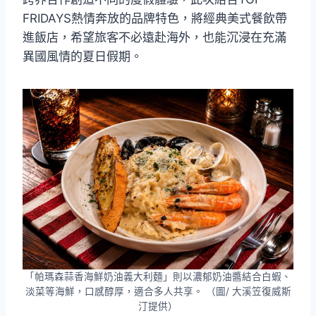
FRIDAYS熱情奔放的品牌特色，將經典美式餐飲帶
進飯店，希望旅客不必遠赴海外，也能沉浸在充滿
異國風情的夏日假期。
「帕瑪森蒜香海鮮奶油義大利麵」則以濃郁奶油醬結合白蝦、
淡菜等海鮮，口感醇厚，適合多人共享。 （圖/ 大溪笠復威斯
汀提供）