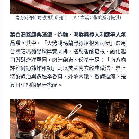
南方納許維爾勁辣炸雞翅。 （圖/ 大溪笠復威斯汀提供）
菜色涵蓋經典漢堡、炸雞、海鮮與義大利麵等人氣
品項。
其中，「火烤噶瑪蘭黑豚培根起司堡」選用
台灣噶瑪蘭黑豚厚實肉排，搭配香酥培根、融化起
司與酥炸洋蔥圈，肉汁飽滿、份量十足；「南方納
許維爾勁辣炸雞翅」則以美國南方經典做法，裹上
特製辣油與多種辛香料，外酥內嫩、香辣過癮，是
夏日小酌的最佳搭配。