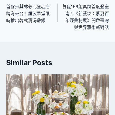
首爾米其林必比登名店
慕夏156組真跡首度登臺
章
跨海來台！煙波早堂限
南！《新藝境：慕夏百
導
時推出韓式清湯雞飯
年經典特展》開啟臺灣
與世界藝術新對話
覽
Similar Posts