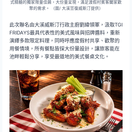
式精髓的獨家限量佳餚，大份量呈現，滿足渡假村賓客闔家歡
聚的需求。 （圖/ 大溪笠復威斯汀提供）
此次聯名由大溪威斯汀行政主廚劉緯領軍，汲取TGI
FRIDAYS最具代表性的美式風味與招牌醬料，重新
演繹多款限定料理，同時呼應度假村共享、歡聚的
用餐情境，所有餐點皆採大份量設計，讓旅客能在
池畔輕鬆分享，享受最道地的美式餐桌文化。