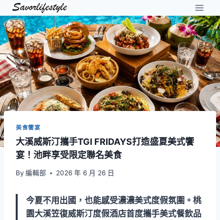
Skip
to
content
美食饗宴
大溪威斯汀攜手TGI FRIDAYS打造盛夏美式饗
宴！池畔享受限定聯名美食
By
編輯部
2026 年 6 月 26 日
今夏不用出國，也能感受濃濃美式度假氛圍。桃
園大溪笠復威斯汀度假酒店首度攜手美式餐飲品