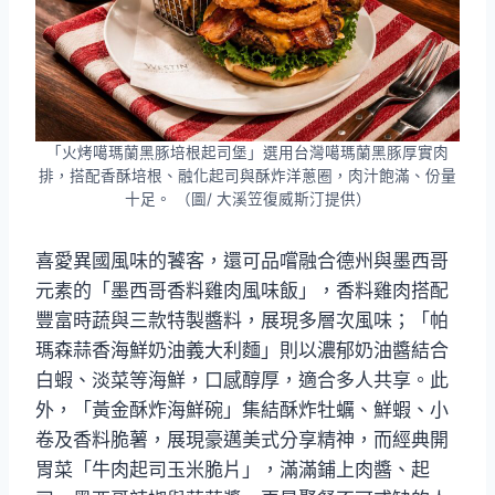
「火烤噶瑪蘭黑豚培根起司堡」選用台灣噶瑪蘭黑豚厚實肉
排，搭配香酥培根、融化起司與酥炸洋蔥圈，肉汁飽滿、份量
十足。 （圖/ 大溪笠復威斯汀提供）
喜愛異國風味的饕客，還可品嚐融合德州與墨西哥
元素的「墨西哥香料雞肉風味飯」，香料雞肉搭配
豐富時蔬與三款特製醬料，展現多層次風味；「帕
瑪森蒜香海鮮奶油義大利麵」則以濃郁奶油醬結合
白蝦、淡菜等海鮮，口感醇厚，適合多人共享。此
外，「黃金酥炸海鮮碗」集結酥炸牡蠣、鮮蝦、小
卷及香料脆薯，展現豪邁美式分享精神，而經典開
胃菜「牛肉起司玉米脆片」，滿滿鋪上肉醬、起