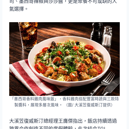
司、墨西哥辣椒與莎莎醬，更是聚餐不可或缺的人
氣選擇。
「墨西哥香料雞肉風味飯」，香料雞肉搭配豐富時蔬與三款特
製醬料，展現多層次風味。 （圖/ 大溪笠復威斯汀提供）
大溪笠復威斯汀總經理王膺傑指出，飯店持續透過
跨界合作創造不同的度假體驗，此次結合TGI