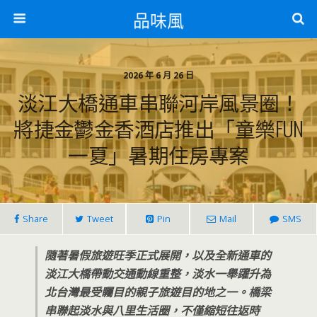
品味風
2026 年 6 月 26 日
淡江大橋通車串聯河岸風景圈！
將捷金鬱金香酒店推出「童樂FUN
一夏」暑期住房專案
Share
Tweet
Pin
Mail
SMS
隨著暑假旅遊旺季正式展開，以及全新通車的
淡江大橋帶動交通動線重整，淡水一舉躍升為
北台灣最受矚目的親子旅遊目的地之一。橋梁
串聯起淡水與八里生活圈，不僅縮短往返時