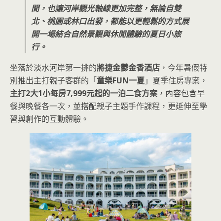
間，也讓河岸觀光軸線更加完整，無論自雙
北、桃園或林口出發，都能以更輕鬆的方式展
開一場結合自然景觀與休閒體驗的夏日小旅
行。
坐落於淡水河岸第一排的
將捷金鬱金香酒店
，今年暑假特
別推出主打親子客群的「
童樂FUN一夏
」夏季住房專案，
主打2大1小每房7,999元起的一泊二食方案
，內容包含早
餐與晚餐各一次，並搭配親子主題手作課程，更延伸至學
習與創作的互動體驗。