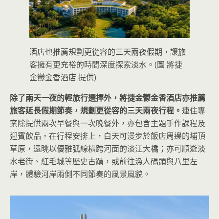
酒店也推薦規劃更從容的三天兩夜假期，讓旅
客擁有更充裕的時間深度探索淡水。(圖 將捷
金鬱金香酒店 提供)
除了兩天一夜的輕旅行選擇外，將捷金鬱金香酒店亦推薦
旅客延長假期節奏，規劃更從容的三天兩夜行程。
連住專
案除提供兩次早餐與一次晚餐外，亦包含主題手作課程及
迎賓飲品，在行程安排上，白天可漫步於飯店周邊的埔頂
草原，遠眺以優雅弧線橫跨河面的淡江大橋；亦可順遊淡
水老街、紅毛城等歷史古蹟，或前往漁人碼頭與八里左
岸，體驗河岸兩側不同節奏的風景風貌。