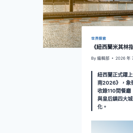
世界探索
《紐西蘭米其林指
By
編輯部
2026 年 
紐西蘭正式躍上
南2026》，
收錄110間餐
與皇后鎮四大城
化。