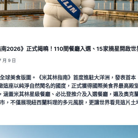
南2026》正式揭曉！110間餐廳入選、15家摘星開啟
7 月 9 日
全球美食版圖。《米其林指南》首度進駐大洋洲，發表首本
象徵這座以純淨自然聞名的國度，正式獲得國際美食界最高殿
廳，涵蓋米其林星級餐廳、必比登推介及入選餐廳，遍及奧克
市，不僅展現紐西蘭料理的多元風貌，更讓世界看見這片土