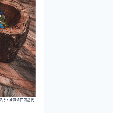
的堅持，詮釋紐西蘭當代