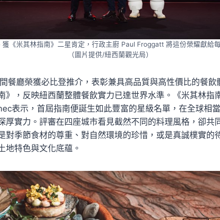
ce 獲《米其林指南》二星肯定，行政主廚 Paul Froggatt 將這份榮耀
（圖片提供/紐西蘭觀光局）
5間餐廳榮獲必比登推介，表彰兼具高品質與高性價比的餐飲
南》，反映紐西蘭整體餐飲實力已達世界水準。《米其林指
oullennec表示，首屆指南便誕生如此豐富的星級名單，在全球
深厚實力。評審在四座城市看見截然不同的料理風格，卻共
是對季節食材的尊重、對自然環境的珍惜，或是真誠樸實的
土地特色與文化底蘊。