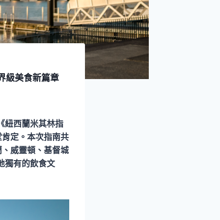
世界級美食新篇章
《紐西蘭米其林指
堂肯定。本次指南共
蘭、威靈頓、基督城
地獨有的飲食文