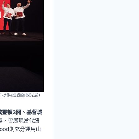
圖片提供/紐西蘭觀光局）
威靈頓3間、基督城
k等餐廳，皆展現當代紐
wood則充分運用山