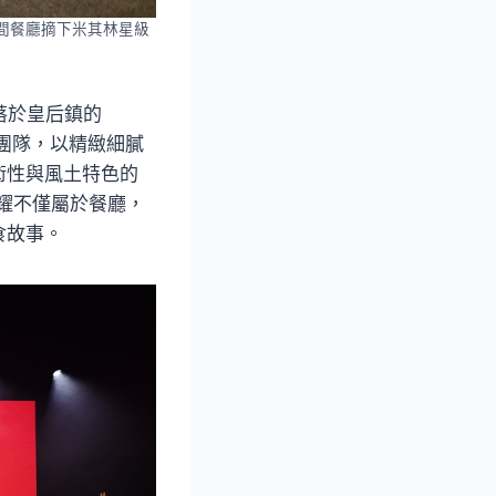
間餐廳摘下米其林星級
落於皇后鎮的
率領團隊，以精緻細膩
術性與風土特色的
榮耀不僅屬於餐廳，
食故事。