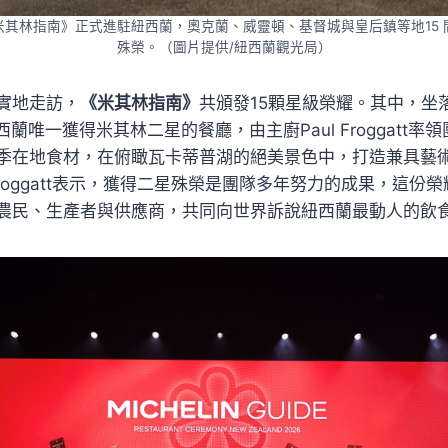
米其林指南》正式進駐紐西蘭，奧克蘭、威靈頓、基督城與皇后鎮等地15 
殊榮。（圖片提供/紐西蘭觀光局）
實地走訪，
《米其林指南》
共頒發15顆星級榮耀。其中，坐
紐西蘭唯一獲得米其林二星的餐廳，由主廚Paul Froggatt
季在地食材，在俯瞰瓦卡蒂普湖的絕美景色中，打造兼具藝
 Froggatt表示，獲得二星殊榮是團隊多年努力的成果，這份
農民、生產者與供應商，共同向世界訴說紐西蘭最動人的飲