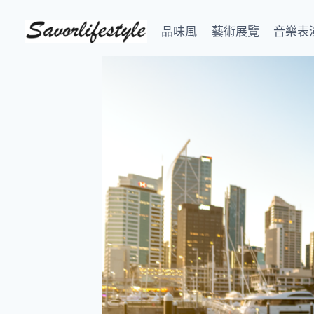
Skip
to
品味風
藝術展覽
音樂表
content