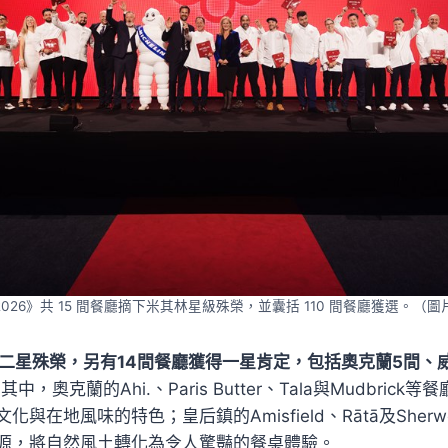
026》共 15 間餐廳摘下米其林星級殊榮，並囊括 110 間餐廳獲選。（
摘下二星殊榮，另有14間餐廳獲得一星肯定，包括奧克蘭5間、
。
其中，奧克蘭的Ahi.、Paris Butter、Tala與Mudbric
與在地風味的特色；皇后鎮的Amisfield、Rātā及Sher
源，將自然風土轉化為令人驚豔的餐桌體驗。