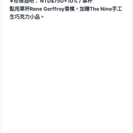
※珍珠酒吧： NTD$750+10% / 單杯
點用單杯Rene Gerffroy香檳，加贈The Nine手工
生巧克力小品。