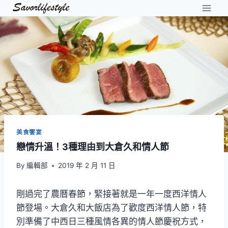
Skip
to
content
美食饗宴
戀情升溫！3種理由到大倉久和情人節
By
編輯部
2019 年 2 月 11 日
剛過完了農曆春節，緊接著就是一年一度西洋情人
節登場。大倉久和大飯店為了歡度西洋情人節，特
別準備了中西日三種風情各異的情人節慶祝方式，