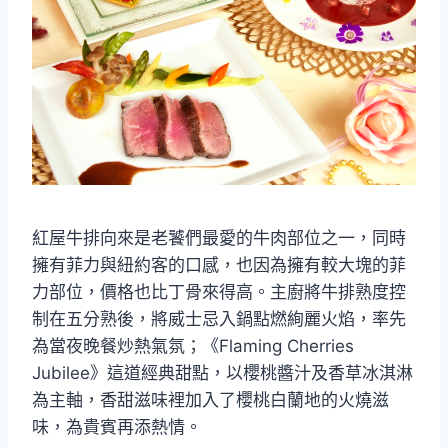
紅屋牛排向來是老饕們最愛的牛肉部位之一，同時
擁有菲力與紐約客的口感，也因為擁有較大塊的菲
力部位，價格也比丁骨來得高。主廚將牛排熟度控
制在五分熟後，將威士忌入鍋點燃絢麗火焰，率先
為當夜晚餐炒熱氣氛；《Flaming Cherries
Jubilee》這道經典甜點，以櫻桃醬汁及香草冰淇淋
為主軸，香甜滋味裡加入了櫻桃白蘭地的火燒滋
味，為貴賓再添熱情。