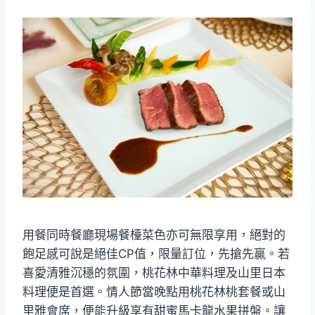
用餐同時餐廳現場餐檯菜色亦可無限享用，絕對的
飽足感可說是絕佳CP值，限量訂位，先搶先贏。若
喜愛清雅沉穩的氛圍，桃花林中華料理及山里日本
料理便是首選。情人節當晚點用桃花林桃套餐或山
里雅會席，便能升級享有甜蜜馬卡龍水果拼盤。讓