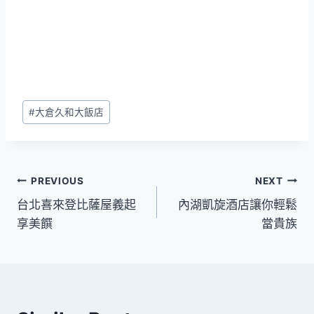
Post
#
大倉久和大飯店
Tags:
文
PREVIOUS
NEXT
台北喜來登比薩屋義起
內湖凱旋酒店讓你輕鬆
章
享美饌
當貴族
導
覽