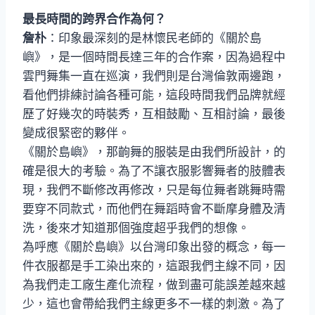
最長時間的跨界合作為何？
詹朴
：印象最深刻的是林懷民老師的《關於島
嶼》，是一個時間長達三年的合作案，因為過程中
雲門舞集一直在巡演，我們則是台灣倫敦兩邊跑，
看他們排練討論各種可能，這段時間我們品牌就經
歷了好幾次的時裝秀，互相鼓勵、互相討論，最後
變成很緊密的夥伴。
《關於島嶼》，那齣舞的服裝是由我們所設計，的
確是很大的考驗。為了不讓衣服影響舞者的肢體表
現，我們不斷修改再修改，只是每位舞者跳舞時需
要穿不同款式，而他們在舞蹈時會不斷摩身體及清
洗，後來才知道那個強度超乎我們的想像。
為呼應《關於島嶼》以台灣印象出發的概念，每一
件衣服都是手工染出來的，這跟我們主線不同，因
為我們走工廠生產化流程，做到盡可能誤差越來越
少，這也會帶給我們主線更多不一樣的刺激。為了