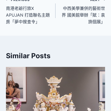
文
南港老爺行旅X
中西美學兼併的藝術世
章
APUJAN 打造聯名主題
界 國美館舉辦「賦：袁
導
房「夢中搜查令」
旃個展」
覽
Similar Posts