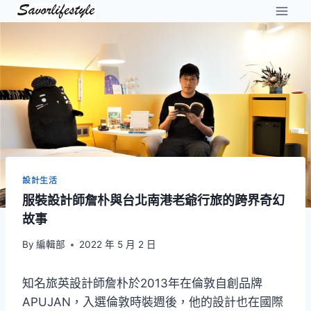
Skip
to
content
設計生活
服裝設計師詹朴與台北南港老爺行旅的跨界奇幻
故事
By
編輯部
2022 年 5 月 2 日
知名旅英設計師詹朴於2013年在倫敦自創品牌
APUJAN，入選倫敦時裝週後，他的設計也在國際