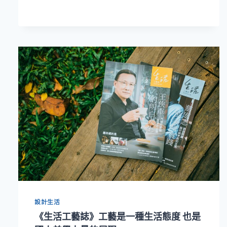
概
念
跨
領
域
創
作！
多
媒
材
藝
術
家
張
碩
尹
手
機
遊
設計生活
戲
《生活工藝誌》工藝是一種生活態度 也是
APP《她