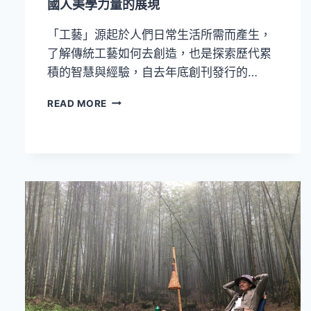
國人美學力量的展現
與
你
「工藝」源起於人們日常生活所需而產生，
與
她
了解傳統工藝如何去創造，也是探索歷代累
的
積的智慧與經驗，自去年底創刊發行的…
戀
愛》
《生
READ MORE
活
工
藝
誌》
工
藝
是
一
種
生
活
態
度
也