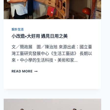
看
見
客
庄
之
美
設計生活
《客
小改造•大好用 遇見日用之美
庄
浪
文／簡政展 圖／陳治旭 來源出處：國立臺
漫
灣工藝研究發展中心《生活工藝誌》 長期以
散
策》
來，中小學的生活科技、美術和家…
臺
日
小
READ MORE
同
改
步
造
發
•
行
大
好
用
遇