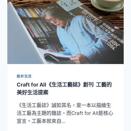
用
烹
研
飪
究」
的
生
活
—
詹
宏
志
的
美
學
設計生活
實
踐
Craft for All《生活工藝誌》創刊 工藝的
美好生活提案
《生活工藝誌》誠如其名，是一本以描繪生
活工藝為主題的雜誌，而Craft for All是核心
宣言。工藝本就來自…