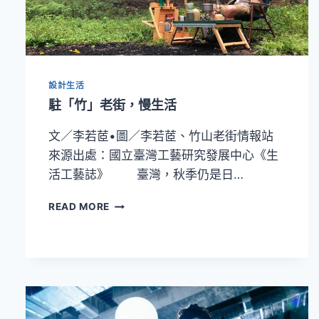
是
國
人
美
學
力
設計生活
量
駐「竹」老街，慢生活
的
展
文／李若茝•圖／李若茝、竹山老街情報站
現
來源出處：國立臺灣工藝研究發展中心《生
活工藝誌》 臺灣，秋季仍是日…
駐
READ MORE
「竹」
老
街，
慢
生
活