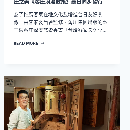
庄之美《客庄浪漫散策》臺日同步發行
市
全
為了推廣客家在地文化及增進台日友好關
新
開
係，由客家委員會監修、角川集團出版的臺
幕
三線客庄深度旅遊專書「台湾客家スケッ…
推
READ MORE
廣
美
麗
的
臺
三
線
讓
更
多
日
本
民
眾