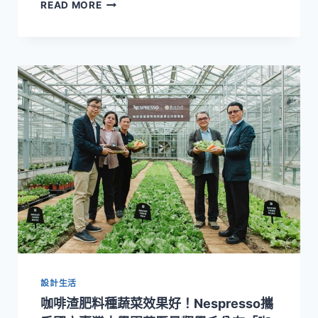
臺
READ MORE
灣
設
計
師
李
政
瀚、
于
薇
《八
歌
浪
PAKELANG》
專
輯
榮
獲
第
設計生活
64
屆
咖啡渣肥料種蔬菜效果好！Nespresso攜
葛