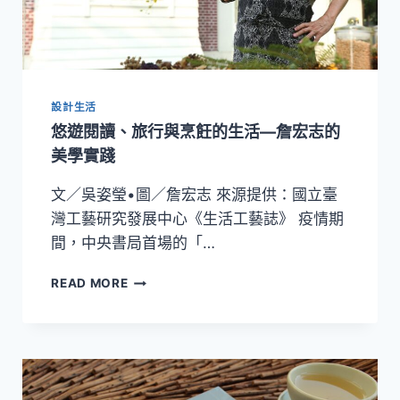
國
立
臺
灣
大
設計生活
學
園
悠遊閱讀、旅行與烹飪的生活—詹宏志的
藝
美學實踐
暨
景
文／吳姿瑩•圖／詹宏志 來源提供：國立臺
觀
灣工藝研究發展中心《生活工藝誌》 疫情期
學
系
間，中央書局首場的「…
公
布
悠
READ MORE
「咖
遊
啡
閱
渣
讀、
全
旅
物
行
利
與