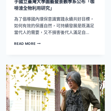
手國立臺灣大學園藝暨景觀學系公布「咖
萊
啡渣全物利用研究」
美
獎
為了倡導國內環保意識實踐永續共好目標，
最
佳
如何有效的保護自然，可持續發展是既滿足
專
當代人的需要，又不損害後代人滿足自…
輯
設
咖
READ MORE
計
啡
包
渣
裝
肥
獎
料
種
蔬
菜
效
果
好！
NESPRESSO
攜
手