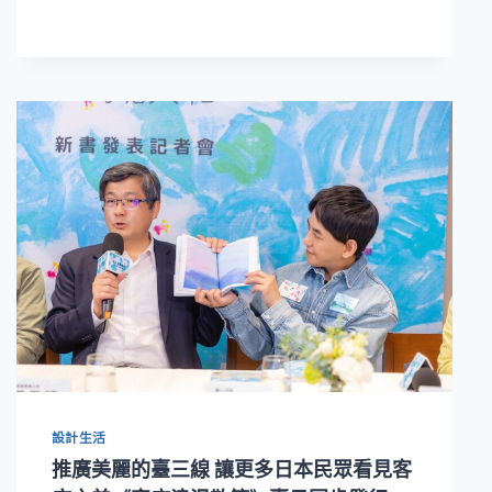
靈
感
來
自
八
卦
山
星
巴
克
彰
化
縣
首
家
車
道
型
服
設計生活
務
推廣美麗的臺三線 讓更多日本民眾看見客
門