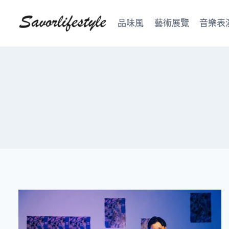
Skip
to
品味風
藝術展覽
音樂表
content