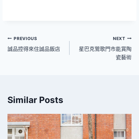
文
PREVIOUS
NEXT
誠品控得來住誠品飯店
星巴克鶯歌門市能賞陶
章
瓷藝術
導
覽
Similar Posts