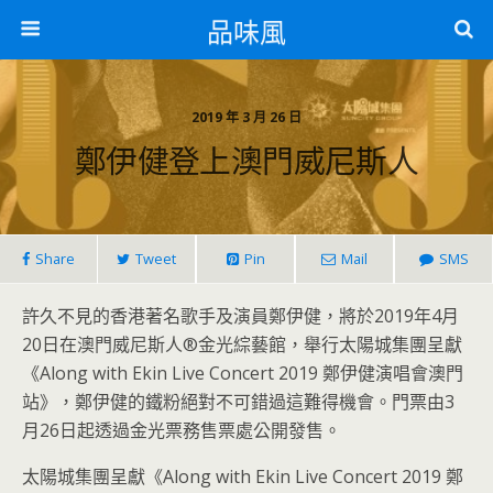
品味風
2019 年 3 月 26 日
鄭伊健登上澳門威尼斯人
Share
Tweet
Pin
Mail
SMS
許久不見的香港著名歌手及演員鄭伊健，將於2019年4月
20日在澳門威尼斯人®金光綜藝館，舉行太陽城集團呈獻
《Along with Ekin Live Concert 2019 鄭伊健演唱會澳門
站》，鄭伊健的鐵粉絕對不可錯過這難得機會。門票由3
月26日起透過金光票務售票處公開發售。
太陽城集團呈獻《Along with Ekin Live Concert 2019 鄭