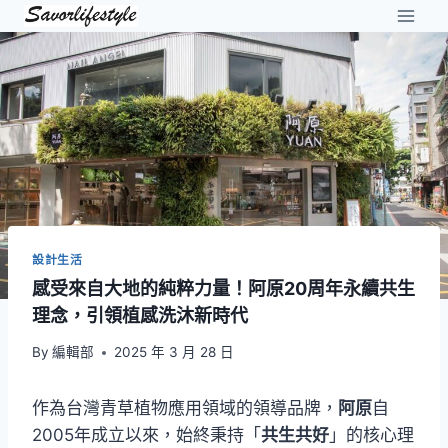
Skip
to
content
設計生活
感受來自大地的純粹力量！阿原20周年永續共生
理念，引領植感洗沐新時代
By
編輯部
2025 年 3 月 28 日
作為台灣青草植物應用領域的領導品牌，
阿原
自
2005年成立以來，始終秉持「
共生共好
」的核心理