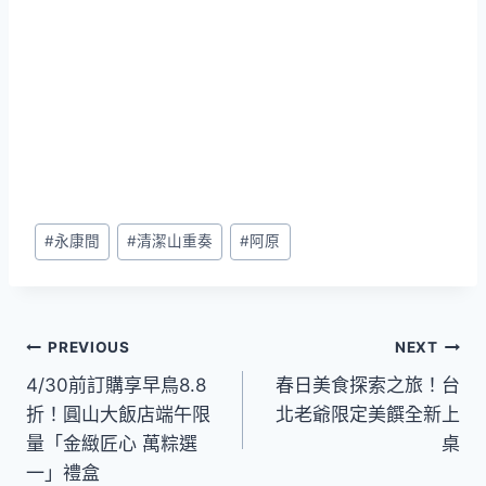
Post
#
永康間
#
清潔山重奏
#
阿原
Tags:
文
PREVIOUS
NEXT
4/30前訂購享早鳥8.8
春日美食探索之旅！台
章
折！圓山大飯店端午限
北老爺限定美饌全新上
導
量「金緻匠心 萬粽選
桌
一」禮盒