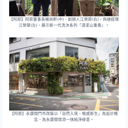
【阿原】阿原董事長楊尚軒(中)、創辦人江榮原(右)，與總經理
江榮華(左)，展示新一代洗沐系列「清潔山重奏」。
【阿原】永康間門市改裝以「自然入境，植感新生」為設計概
念，為永康間增添一抹純淨綠意。