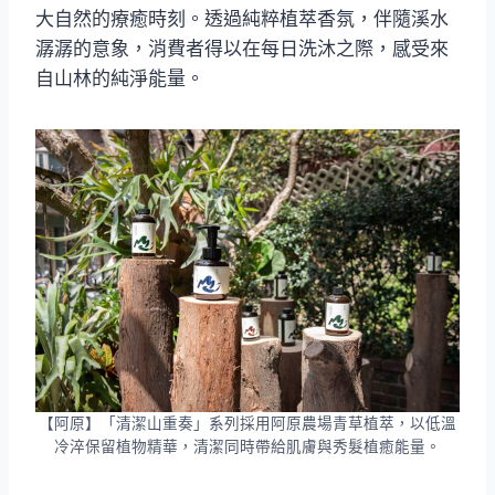
大自然的療癒時刻。透過純粹植萃香氛，伴隨溪水
潺潺的意象，消費者得以在每日洗沐之際，感受來
自山林的純淨能量。
【阿原】「清潔山重奏」系列採用阿原農場青草植萃，以低溫
冷淬保留植物精華，清潔同時帶給肌膚與秀髮植癒能量。