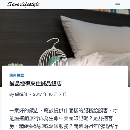
Skip
to
content
國內輕旅
誠品控得來住誠品飯店
By
編輯部
2017 年 10 月 7 日
一家好的飯店，應該提供什麼樣的服務給顧客，才
能讓這趟旅行成為生命中美麗印記呢？是舒適客
房、精緻餐點抑或溫暖服務？開幕兩週年的誠品行