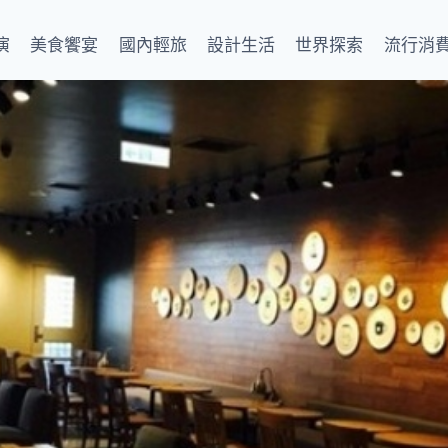
演
美食饗宴
國內輕旅
設計生活
世界探索
流行消