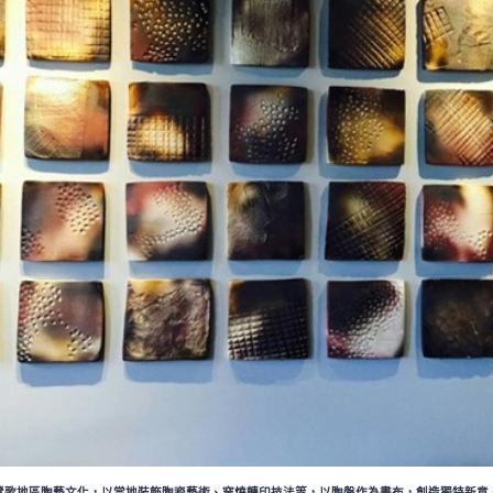
鶯歌地區陶藝文化，以當地裝飾陶瓷藝術、窯燒轉印技法等，以陶盤作為畫布，創造獨特新意