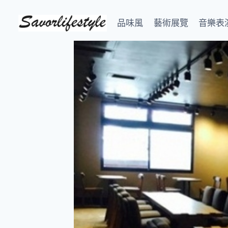
Skip
to
品味風
藝術展覽
音樂表
content