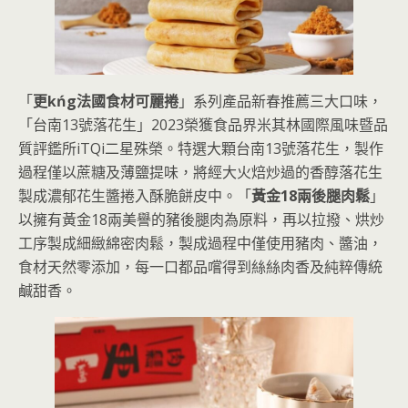
「
更kńg法國食材可麗捲
」系列產品新春推薦三大口味，
「台南13號落花生」2023榮獲食品界米其林國際風味暨品
質評鑑所iTQi二星殊榮。特選大顆台南13號落花生，製作
過程僅以蔗糖及薄鹽提味，將經大火焙炒過的香醇落花生
製成濃郁花生醬捲入酥脆餅皮中。「
黃金18兩後腿肉鬆
」
以擁有黃金18兩美譽的豬後腿肉為原料，再以拉撥、烘炒
工序製成細緻綿密肉鬆，製成過程中僅使用豬肉、醬油，
食材天然零添加，每一口都品嚐得到絲絲肉香及純粹傳統
鹹甜香。