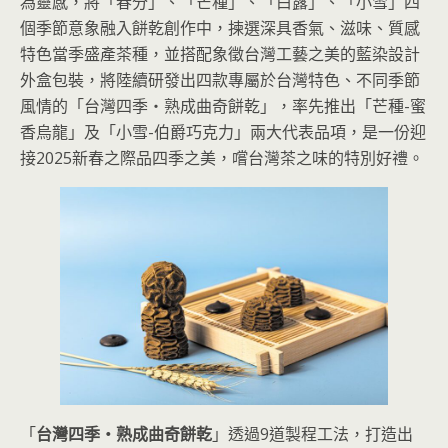
為靈感，將「春分」、「芒種」、「白露」、「小雪」四
個季節意象融入餅乾創作中，揀選深具香氣、滋味、質感
特色當季盛產茶種，並搭配象徵台灣工藝之美的藍染設計
外盒包裝，將陸續研發出四款專屬於台灣特色、不同季節
風情的「台灣四季・熟成曲奇餅乾」，率先推出「芒種-蜜
香烏龍」及「小雪-伯爵巧克力」兩大代表品項，是一份迎
接2025新春之際品四季之美，嚐台灣茶之味的特別好禮。
「
台灣四季・熟成曲奇餅乾
」透過9道製程工法，打造出