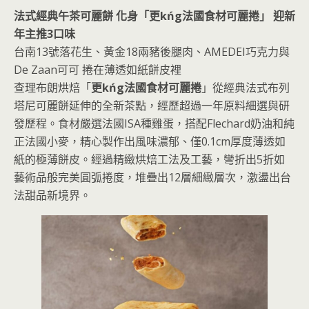
法式經典午茶可麗餅 化身「更kńg法國食材可麗捲」 迎新
年主推3口味
台南13號落花生、黃金18兩豬後腿肉、AMEDEI巧克力與
De Zaan可可 捲在薄透如紙餅皮裡
查理布朗烘焙「
更kńg法國食材可麗捲
」從經典法式布列
塔尼可麗餅延伸的全新茶點，經歷超過一年原料細選與研
發歷程。食材嚴選法國ISA種雞蛋，搭配Flechard奶油和純
正法國小麥，精心製作出風味濃郁、僅0.1cm厚度薄透如
紙的極薄餅皮。經過精緻烘焙工法及工藝，彎折出5折如
藝術品般完美圓弧捲度，堆疊出12層細緻層次，激盪出台
法甜品新境界。