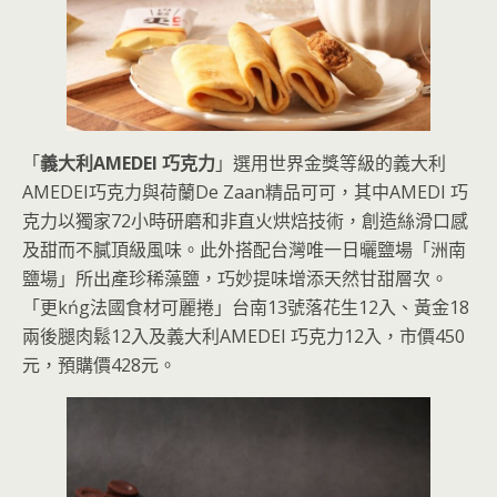
「
義大利AMEDEI 巧克力
」選用世界金獎等級的義大利
AMEDEI巧克力與荷蘭De Zaan精品可可，其中AMEDI 巧
克力以獨家72小時研磨和非直火烘焙技術，創造絲滑口感
及甜而不膩頂級風味。此外搭配台灣唯一日曬鹽場「洲南
鹽場」所出產珍稀藻鹽，巧妙提味增添天然甘甜層次。
「更kńg法國食材可麗捲」台南13號落花生12入、黃金18
兩後腿肉鬆12入及義大利AMEDEI 巧克力12入，市價450
元，預購價428元。