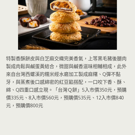
特製香酥餅皮與白芝麻交織完美香氣，上等黑毛豬後腿肉
製成肉鬆與鹹蛋黃結合，微甜與鹹香滋味相輔相成，此外
來自台灣西螺溪的糯米經水磨加工製成麻糬、Q彈不黏
牙，與蒸煮後口感綿密的紅豆餡搭配，一口咬下香、酥、
綿、Q四重口感立現。「台灣Ｑ餅」5入市價350元，預購
價335元、8入市價560元，預購價535元、12入市價840
元，預購價800元