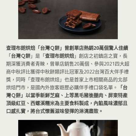
查理布朗烘焙「台灣Ｑ餅」曾創單店熱銷20萬個驚人佳績
「
台灣Ｑ餅
」是「
查理布朗烘焙
」創店之初鎮店之寶，長
期深獲消費者青睞，曾單店銷售20萬個、參與2021四大超
商中秋評比獲得中秋餅類評比冠軍及2022台灣百大伴手禮
獎，同時「查理布朗烘焙」也是首家上市相關商品的北部
烘焙門市，是國內外旅客遊歷必購伴手禮口袋名單。
「台
灣Ｑ餅」以當季新鮮芝麻、上等黑毛豬後腿肉、屏東特產
頂級紅豆、西螺溪糯米為主要食料製成，內餡風味濃郁且
口感扎實，將台式懷舊滋味發揮的淋漓盡致。