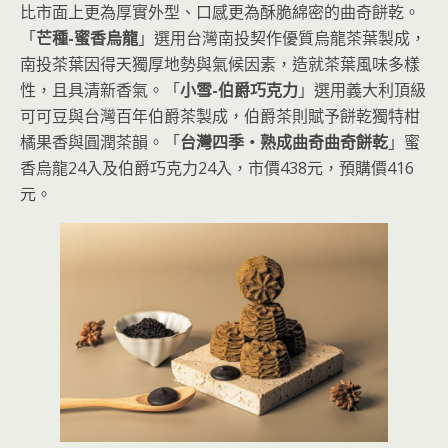
比市面上更為厚實外型、口感更為酥脆綿密的曲奇餅乾。
「
芒種-蜜香烏龍
」選用台灣南投契作優質烏龍茶葉製成，
南投茶葉因得天獨厚地勢與氣候因素，造就茶葉風味多樣
性，且具清新香氣。「
小雪-伯爵巧克力
」選用義大利頂級
可可豆與台灣百年伯爵茶製成，伯爵茶則賦予餅乾獨特柑
橘果香與圓潤茶韻。「
台灣四季・熟成曲奇曲奇餅乾
」蜜
香烏龍24入及伯爵巧克力24入，市價438元，預購價416
元。