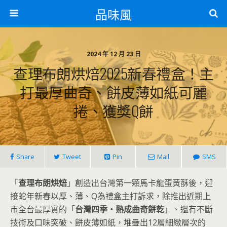
品味風
2024 年 12 月 23 日
查理布朗烘焙2025新春禮盒！主
打最厚曲奇、餅皮薄如紙可麗
捲、獲獎Q餅
Share
Tweet
Pin
Mail
SMS
「
查理布朗烘焙
」創造出台灣第一顆馬卡龍蛋黃酥後，迎
接蛇年新春以厚、薄、Q為禮盒主打訴求，除推出近期上
市全台最厚實的「
台灣四季・熟成曲奇餅乾
」、還有不斷
技術及口味突破、餅皮薄如紙，堆疊出12層細緻層次的