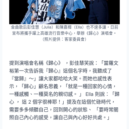
金曲歌后彭佳慧（Julia）和陳嘉樺（Ella）也不遑多讓，日前
宣布將攜手躍上高雄流行音樂中心，舉辦《歸心》演唱會。
（照片提供：客家委員會）
提到演唱會名稱《歸心》 ，彭佳慧笑說：「當羅文
裕第一次告訴我『歸心』這個名字時，我聽成了
『當歸』～」讓大家都哈哈大笑。而她也感性表
示，「歸心」顧名思義，「就是一種回家的心情，
一種感觸、一種莫名的親切感。 」 Ella 則說：「歸
心 ， 這 2 個字很棒耶！」提及在這個忙碌時代，
需要多多傾聽自己，回到開心的狀態、 「要時常關
照自己內心的感受，讓自己與內心好好共處。」