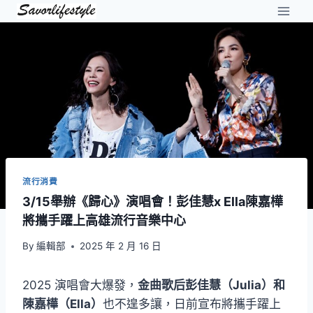
Skip
to
content
流行消費
3/15舉辦《歸心》演唱會！彭佳慧x Ella陳嘉樺
將攜手躍上高雄流行音樂中心
By
編輯部
2025 年 2 月 16 日
2025 演唱會大爆發，
金曲歌后彭佳慧（Julia）和
陳嘉樺（Ella）
也不遑多讓，日前宣布將攜手躍上