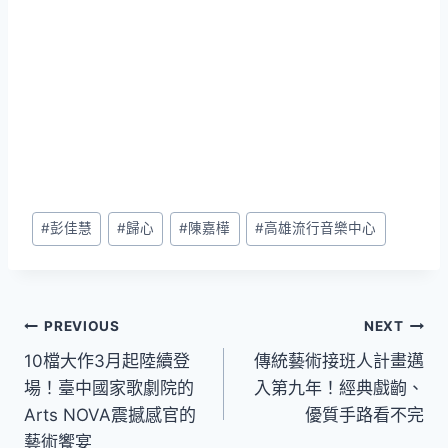
Post
#
彭佳慧
#
歸心
#
陳嘉樺
#
高雄流行音樂中心
Tags:
文
PREVIOUS
NEXT
10檔大作3月起陸續登
傳統藝術接班人計畫邁
章
場！臺中國家歌劇院的
入第九年！經典戲齣、
導
Arts NOVA震撼感官的
優質手路看不完
藝術饗宴