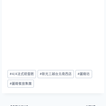
Post
#
4/4法式磅蛋糕
#
新光三越台北南西店
#
麗緻坊
Tags:
#
麗緻餐旅集團