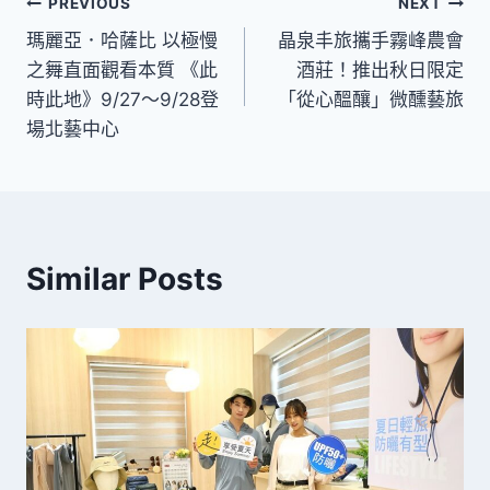
文
PREVIOUS
NEXT
瑪麗亞．哈薩比 以極慢
晶泉丰旅攜手霧峰農會
章
之舞直面觀看本質 《此
酒莊！推出秋日限定
導
時此地》9/27～9/28登
「從心醞釀」微醺藝旅
場北藝中心
覽
Similar Posts