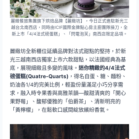
麗緻餐旅集團旗下烘焙品牌【麗緻坊】，今日正式進駐新光三
越台北南西店，同時由ICIF國際金牌點心房主廚團隊操刀，全
新上市「4/4法式磅蛋糕」、「閃電泡芙」南西店限定品項。
麗緻坊全新櫃位延續品牌對法式甜點的堅持，於新
光三越南西店獨家上市六款甜點，以法國經典為基
底，展現細緻且多變的風味。
迷你精緻的4/4法式
磅蛋糕(Quatre-Quarts)
，得名自蛋、糖、麵粉、
奶油各1/4的完美比例，輕盈份量滿足小巧分享需
求，融入時令果香與高雅茶韻—酸甜清爽的「開心
果野莓」、馥郁優雅的「伯爵茶」、清新明亮的
「黃檸檬」，在鬆軟口感間綻放繽紛香氣。