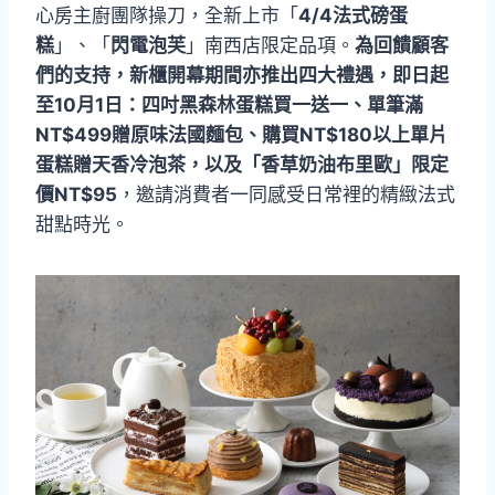
心房主廚團隊操刀，全新上市「
4/4法式磅蛋
糕
」、「
閃電泡芙
」南西店限定品項。
為回饋顧客
們的支持，新櫃開幕期間亦推出四大禮遇，即日起
至10月1日：四吋黑森林蛋糕買一送一、單筆滿
NT$499贈原味法國麵包、購買NT$180以上單片
蛋糕贈天香冷泡茶，以及「香草奶油布里歐」限定
價NT$95
，邀請消費者一同感受日常裡的精緻法式
甜點時光。