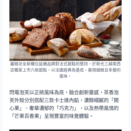
麗緻坊全新櫃位延續品牌對法式甜點的堅持，於新光三越南西
店獨家上市六款甜點，以法國經典為基底，展現細緻且多變的
風味。
閃電泡芙以正統風味為底，融合創新靈感，茶香泡
芙外殼分別搭配三款卡士達內餡，濃醇細膩的「開
心果」、奢華濃郁的「巧克力」，以及熱帶風情的
「芒果百香果」呈現豐富的味覺體驗。