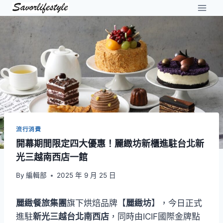
Skip
to
content
流行消費
開幕期間限定四大優惠！麗緻坊新櫃進駐台北新
光三越南西店一館
By
編輯部
2025 年 9 月 25 日
麗緻餐旅集團
旗下烘焙品牌【
麗緻坊
】，今日正式
進駐
新光三越台北南西店
，同時由ICIF國際金牌點