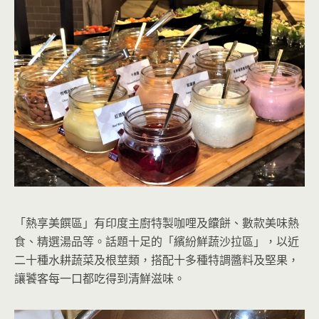
「熱享美饌區」有印度主廚特製咖哩及饢餅、數款美味熱
食、精選湯品等。話題十足的「繽紛鮮蔬沙拉區」，以近
二十種水耕蔬菜及根莖類，搭配十多種特調醬料及堅果，
讓饕客每一口都吃得到清鮮滋味。