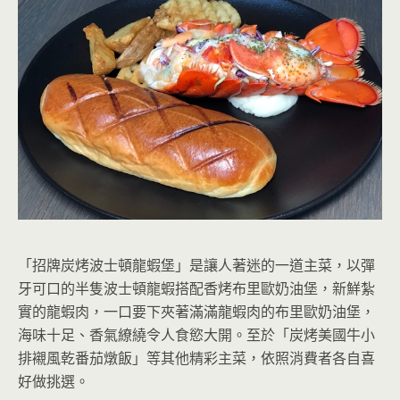
「招牌炭烤波士頓龍蝦堡」是讓人著迷的一道主菜，以彈
牙可口的半隻波士頓龍蝦搭配香烤布里歐奶油堡，新鮮紮
實的龍蝦肉，一口要下夾著滿滿龍蝦肉的布里歐奶油堡，
海味十足、香氣繚繞令人食慾大開。至於「炭烤美國牛小
排襯風乾番茄燉飯」等其他精彩主菜，依照消費者各自喜
好做挑選。