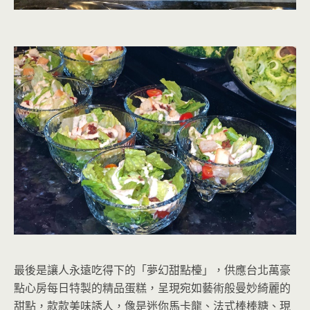
最後是讓人永遠吃得下的「夢幻甜點檯」，供應台北萬豪
點心房每日特製的精品蛋糕，呈現宛如藝術般曼妙綺麗的
甜點，款款美味誘人，像是迷你馬卡龍、法式棒棒糖、現