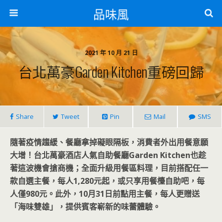
品味風
2021 年 10 月 21 日
台北萬豪Garden Kitchen重磅回歸
Share
Tweet
Pin
Mail
SMS
隨著疫情趨緩、餐廳拿掉礙眼隔板，消費者外出用餐意願
大增！台北萬豪酒店人氣自助餐廳Garden Kitchen也趁
著這波機會搶商機；全面升級用餐區料理，目前搭配任一
款自選主餐，每人1,280元起，或只享用餐檯自助吧，每
人僅980元。此外，10月31日前點用主餐，每人更贈送
「海味雙雄」，提供賓客嶄新的味蕾體驗。