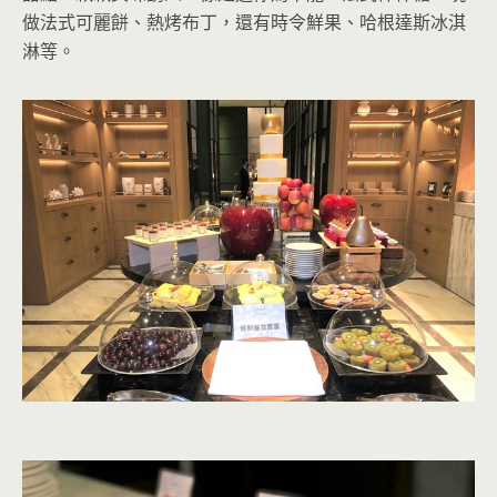
做法式可麗餅、熱烤布丁，還有時令鮮果、哈根達斯冰淇
淋等。