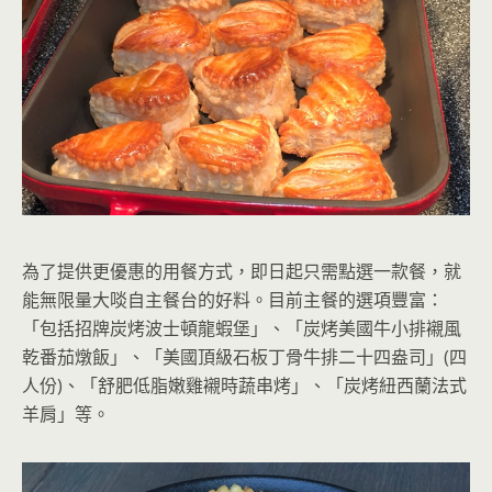
為了提供更優惠的用餐方式，即日起只需點選一款餐，就
能無限量大啖自主餐台的好料。目前主餐的選項豐富：
「包括招牌炭烤波士頓龍蝦堡」、「炭烤美國牛小排襯風
乾番茄燉飯」、「美國頂級石板丁骨牛排二十四盎司」(四
人份)、「舒肥低脂嫩雞襯時蔬串烤」、「炭烤紐西蘭法式
羊肩」等。