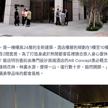
是一棟樓高24層的全新建築，酒店樓層則規劃在1樓至10樓
含2間套房，為了打造身處於熱鬧都會區裡適合旅人身心靈
飯店特別委託由專門設計高端酒店的AB Concept奧必概
逢桃花林，林盡水源，便得一山。復行數十步，豁然開朗。
滿美學品味的都會風格。