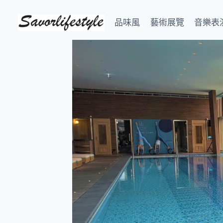
Skip
to
品味風
藝術展覽
音樂表
content