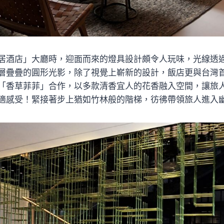
居酒店」大廳時，迎面而來的燈具設計頗令人玩味，光線透
層疊疊的圓形光影，除了視覺上嶄新的設計，飯店更與台灣
「香草菲菲」合作，以多款清香宜人的花香融入空間，讓旅
適感受！緊接著步上猶如竹林般的階梯，彷彿帶領旅人進入