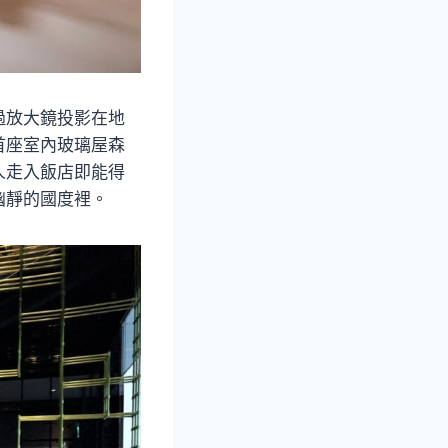
過放大鏡投影在地
首座室內玻璃屋森
人走入飯店即能得
幽靜的國度裡。