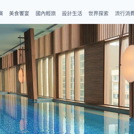
演
美食饗宴
國內輕旅
設計生活
世界探索
流行消