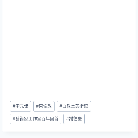
Post
#
李元佳
#
東倫敦
#
白教堂美術館
Tags:
#
藝術家工作室百年回首
#
謝德慶