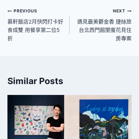
文
PREVIOUS
NEXT
慕軒飯店2月快閃打卡好
遇見最美鬱金香 捷絲旅
章
食成雙 用餐享第二位5
台北西門館閨蜜花見住
導
折
房專案
覽
Similar Posts