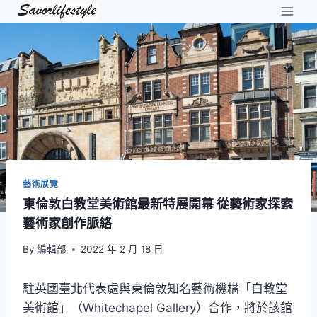
Skip
to
content
藝術展覽
東倫敦白教堂美術館最新特展開幕 從藝術家探索
藝術家創作脈絡
By
編輯部
2022 年 2 月 18 日
駐英國臺北代表處與東倫敦知名藝術機構「白教堂
美術館」（Whitechapel Gallery）合作，將於該館