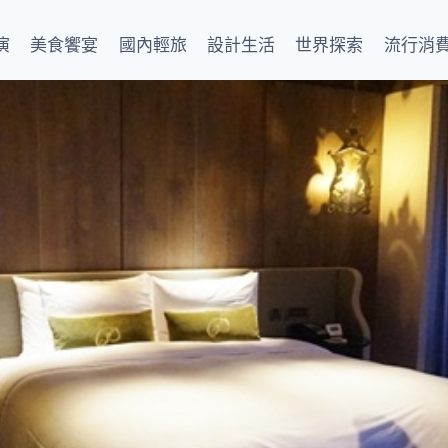
演
美食饗宴
國內輕旅
設計生活
世界探索
流行消