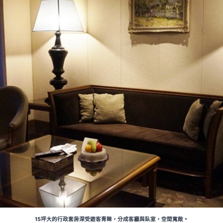
15坪大的行政套房深受遊客青睞，分成客廳與臥室，空間寬敞。