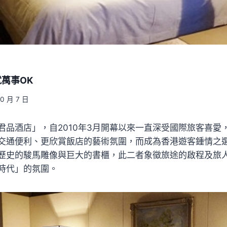
萬事OK
10 月 7 日
君品酒店」，自2010年3月開幕以來一直深受國際旅客喜愛
交通便利、更欣賞飯店的藝術氛圍，而成為香港遊客鍾情之
歷史的駿馬雕像與巨大的書櫃，此二者象徵旅途的啟程及旅
時代」的氛圍。