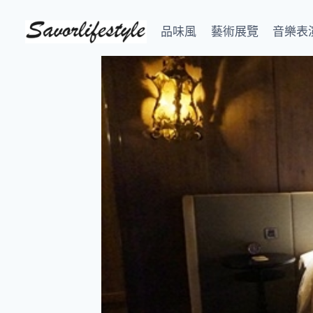
Skip
to
品味風
藝術展覽
音樂表
content