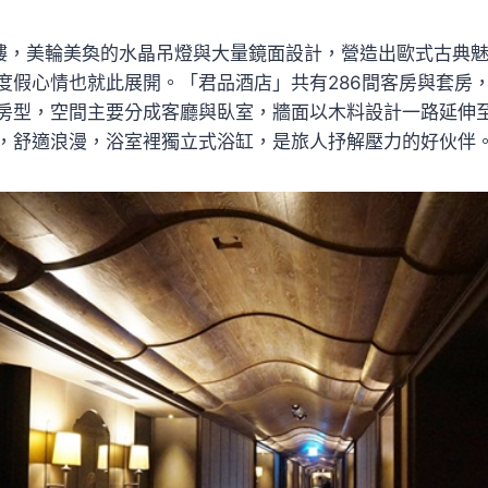
飯店6樓，美輪美奐的水晶吊燈與大量鏡面設計，營造出歐式古典
度假心情也就此展開。「君品酒店」共有286間客房與套房，
房型，空間主要分成客廳與臥室，牆面以木料設計一路延伸
，舒適浪漫，浴室裡獨立式浴缸，是旅人抒解壓力的好伙伴