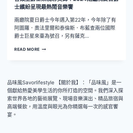
國
士繽紛呈現最熱鬧音樂饗
內
外
兩廳院夏日爵士今年邁入第22年，今年除了有
高
阿圖羅．奧法里爾和泰倫斯．布藍查兩位國際
手，
爵士巨星來臺為號召，另有薩克…
共
振
各
READ MORE
多
類
元
型
樂
爵
風
士
樂
品味風Savorlifestyle 【關於我】：「品味風」是一
精
個獻給熱愛美學生活的你所打造的空間。我們深入探
彩
交
索世界各地的藝術展覽、現場音樂演出、精品旅宿與
鋒！
高端餐飲，用溫度與眼光為你精選每一次的感官饗
2024
宴。
兩
廳
院