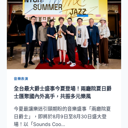
夏
日
爵
士
八
月
強
勢
回
歸！
六
檔
國
音樂表演
際
全台最大爵士盛事今夏登場！兩廳院夏日爵
級
演
士匯聚國內外高手，共振多元樂風
出
齊
今夏最讓樂迷引頸期盼的音樂盛事「兩廳院夏
發，
日爵士」，即將於8月9日至8月30日盛大登
從
場！以「Sounds Coo…
殿