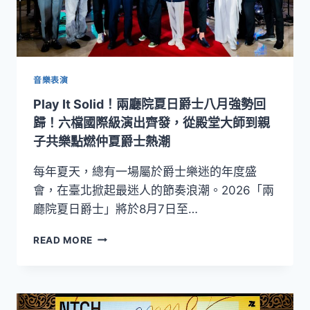
音樂表演
Play It Solid！兩廳院夏日爵士八月強勢回
歸！六檔國際級演出齊發，從殿堂大師到親
子共樂點燃仲夏爵士熱潮
每年夏天，總有一場屬於爵士樂迷的年度盛
會，在臺北掀起最迷人的節奏浪潮。2026「兩
廳院夏日爵士」將於8月7日至…
PLAY
READ MORE
IT
SOLID！
兩
廳
院