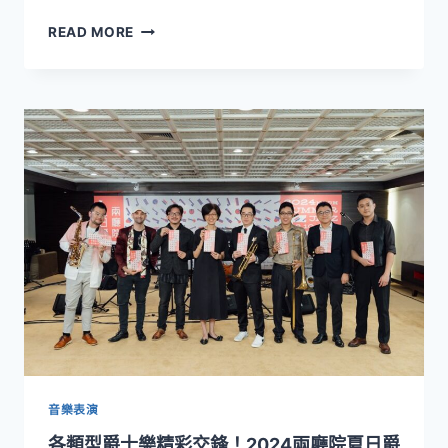
堂
全
READ MORE
大
台
師
最
到
大
親
爵
子
士
共
盛
樂
事
點
今
燃
夏
仲
登
夏
場！
爵
兩
士
廳
熱
院
潮
夏
日
爵
士
音樂表演
匯
各類型爵士樂精彩交鋒！2024兩廳院夏日爵
聚