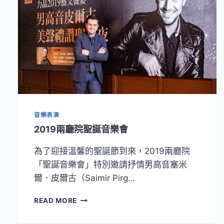
音樂表演
2019兩廳院聖誕音樂會
為了迎接溫馨的聖誕節到來，2019兩廳院
「聖誕音樂會」特別邀請抒情男高音塞米
爾．皮爾古（Saimir Pirg…
2019
READ MORE
兩
廳