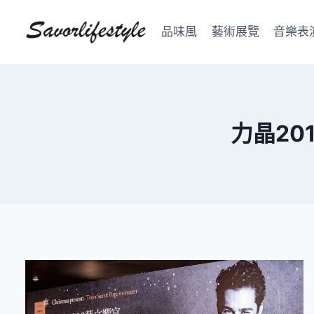
Skip
to
品味風
藝術展覽
音樂表
content
力晶20