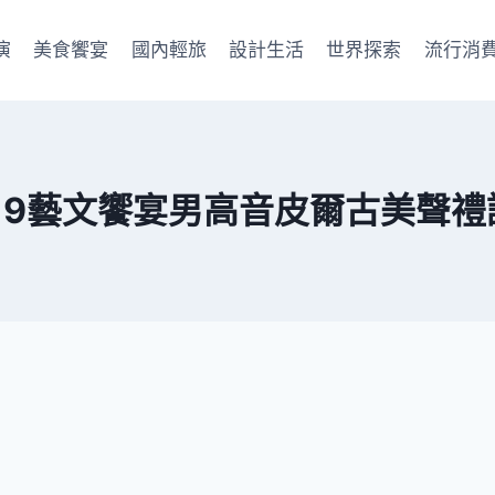
演
美食饗宴
國內輕旅
設計生活
世界探索
流行消
19藝文饗宴男高音皮爾古美聲