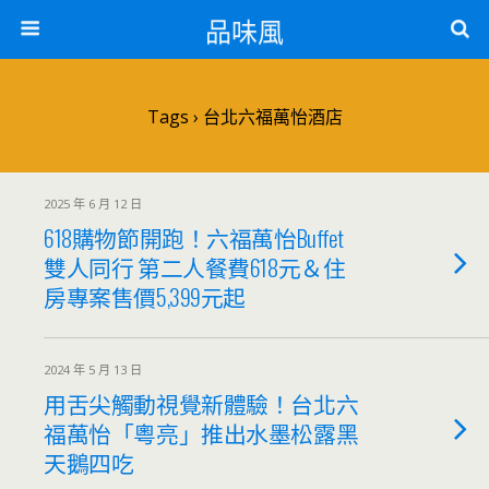
品味風
Tags › 台北六福萬怡酒店
2025 年 6 月 12 日
618購物節開跑！六福萬怡Buffet
雙人同行 第二人餐費618元＆住
房專案售價5,399元起
2024 年 5 月 13 日
用舌尖觸動視覺新體驗！台北六
福萬怡「粵亮」推出水墨松露黑
天鵝四吃