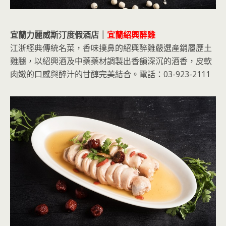
宜蘭力麗威斯汀度假酒店｜
宜蘭紹興醉雞
江浙經典傳統名菜，香味撲鼻的紹興醉雞嚴選產銷履歷土
雞腿，以紹興酒及中藥藥材調製出香韻深沉的酒香，皮軟
肉嫩的口感與醉汁的甘醇完美結合。電話：03-923-2111