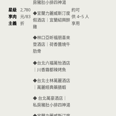
房豬肚小排四神湯
星級
2,780
約可
◆宜蘭力麗威斯汀度
享肉
元/83
供 4~5 人
假酒店｜宜蘭紹興醉
主義
折
享用
雞
◆林口亞昕福朋喜來
登酒店｜荷香醬燒牛
肋骨
◆台北六福萬怡酒店
｜川香霧都辣烤魚
◆台北士林萬麗酒店
｜萬麗經典藥膳蝦
◆ 台北萬豪酒店｜
私房豬肚小排四神湯
◆宜蘭力麗威斯汀度