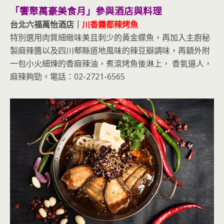
「饗聚萬豪美食月」參與酒店與料理
台北六福萬怡酒店｜
川香霧都辣烤魚
特別選用肉質細緻味美且刺少的黃金蝶魚，再加入主廚秘
製麻辣醬以及四川郫縣道地風味的辣豆瓣調味，再額外附
一包小火細煉的香麻辣油，煮滾烤魚後淋上， 香氣逼人，
麻辣夠勁。電話：02-2721-6565