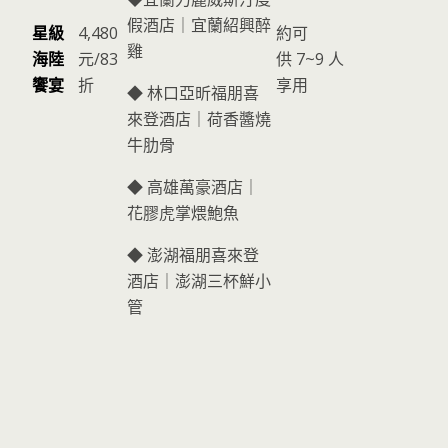
假酒店｜宜蘭紹興醉
星級
4,480
約可
雞
海陸
元/83
供 7~9 人
饗宴
折
享用
◆ 林口亞昕福朋喜
來登酒店｜荷香醬燒
牛肋骨
◆ 高雄萬豪酒店｜
花膠虎掌煨鮑魚
◆ 澎湖福朋喜來登
酒店｜澎湖三杯鮮小
管