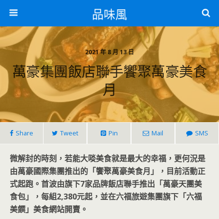
品味風
2021 年 8 月 13 日
萬豪集團飯店聯手饗聚萬豪美食
月
Share
Tweet
Pin
Mail
SMS
微解封的時刻，若能大啖美食就是最大的幸福，更何況是
由萬豪國際集團推出的「饗聚萬豪美食月」，目前活動正
式起跑。首波由旗下7家品牌飯店聯手推出「萬豪天團美
食包」，每組2,380元起，並在六福旅遊集團旗下「六福
美饌」美食網站開賣。