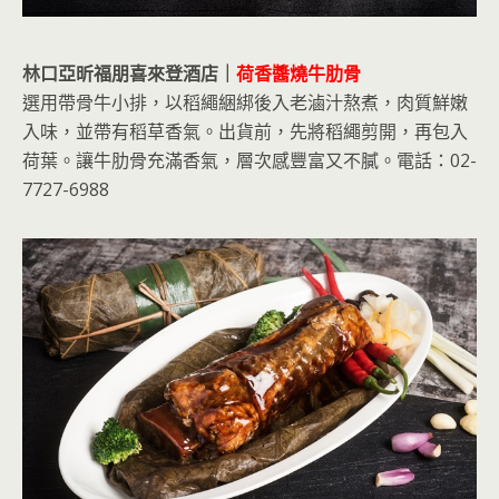
林口亞昕福朋喜來登酒店｜
荷香醬燒牛肋骨
選用帶骨牛小排，以稻繩綑綁後入老滷汁熬煮，肉質鮮嫩
入味，並帶有稻草香氣。出貨前，先將稻繩剪開，再包入
荷葉。讓牛肋骨充滿香氣，層次感豐富又不膩。電話：02-
7727-6988