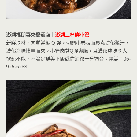
澎湖福朋喜來登酒店｜
澎湖三杯鮮小管
新鮮取材，肉質鮮脆 Q 彈。切開小卷表面裹滿濃郁醬汁，
濃郁海味撲鼻而來。小管肉質Q彈爽脆，且濃郁夠味令人
欲罷不能，不論是鮮美下飯或佐酒都十分適合。電話：06-
926-6288