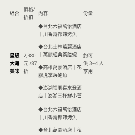
價格/
組合
內容
份量
折扣
◆台北六福萬怡酒店
｜川香霧都辣烤魚
◆台北士林萬麗酒店
｜萬麗經典藥膳蝦
星級
2,380
約可
大海
元 /87
供 3~4 人
◆高雄萬豪酒店｜花
美味
折
享用
膠虎掌煨鮑魚
◆澎湖福朋喜來登酒
店｜澎湖三杯鮮小管
◆台北六福萬怡酒店
｜川香霧都辣烤魚
◆台北萬豪酒店｜私