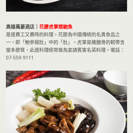
高雄萬豪酒店｜
花膠虎掌煨鮑魚
是道費工又費時的料理，花膠為中國傳統的名貴食品之
一，即「鮑參翅肚」中的「肚」，虎掌是豬腿骨的軔帶含
蠻多膠質，此道料理經常做為宴請賓客名菜料理。電話：
07-559-9111