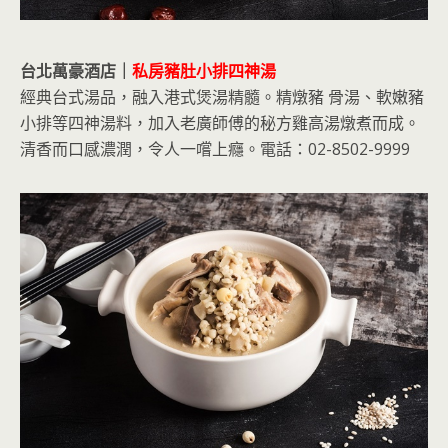
台北萬豪酒店｜
私房豬肚小排四神湯
經典台式湯品，融入港式煲湯精髓。精燉豬 骨湯、軟嫩豬
小排等四神湯料，加入老廣師傅的秘方雞高湯燉煮而成。
清香而口感濃潤，令人一嚐上癮。電話：02-8502-9999