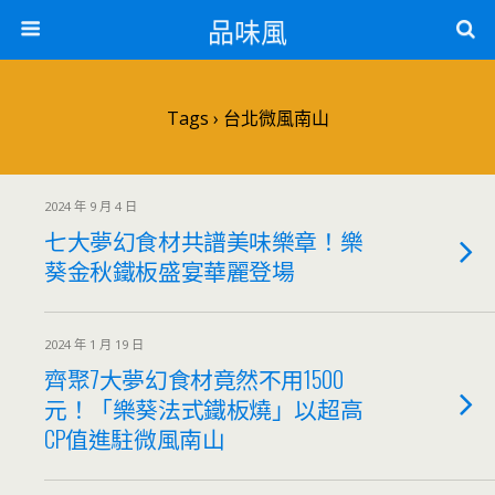
品味風
Tags › 台北微風南山
2024 年 9 月 4 日
七大夢幻食材共譜美味樂章！樂
葵金秋鐵板盛宴華麗登場
2024 年 1 月 19 日
齊聚7大夢幻食材竟然不用1500
元！「樂葵法式鐵板燒」以超高
CP值進駐微風南山