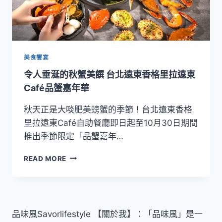
美食饗宴
令人垂涎的秋蟹美饌 台北遠東香格里拉遠東
Café品蟹嘉年華
秋天正是大啖肥美螃蟹的季節！台北遠東香格
里拉遠東Café自助餐廳即日起至10月30日期間
推出季節限定「品蟹嘉年…
令
READ MORE
人
垂
涎
的
秋
品味風Savorlifestyle 【關於我】：「品味風」是一
蟹