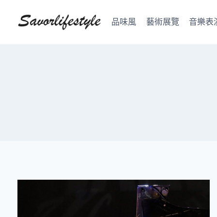
Skip
to
品味風
藝術展覽
音樂表
content