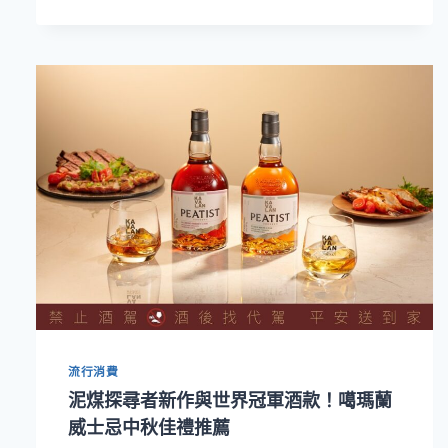
蘭
限
量
水
楢
桶
雙
桶
原
酒
登
場！
攜
手
日
本
藝
流行消費
術
家
泥煤探尋者新作與世界冠軍酒款！噶瑪蘭
小
威士忌中秋佳禮推薦
松