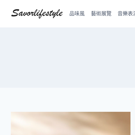
Skip
to
品味風
藝術展覽
音樂表
content