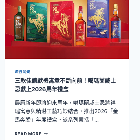
流行消費
三款佳釀獻禮寓意不斷向前！噶瑪蘭威士
忌獻上2026馬年禮盒
農曆新年即將迎來馬年，噶瑪蘭威士忌將祥
瑞寓意與精湛工藝巧妙結合，推出2026「金
馬奔騰」年度禮盒。該系列囊括「…
三
READ MORE
款