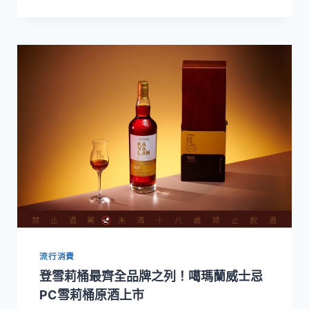
蘭
威
士
忌
再
創
歷
史
佳
績！
首
度
榮
獲
IOW
全
球
流行消費
「年
度
登雪莉桶最齊全品牌之列！噶瑪蘭威士忌
蒸
PC雪莉桶原酒上市
餾