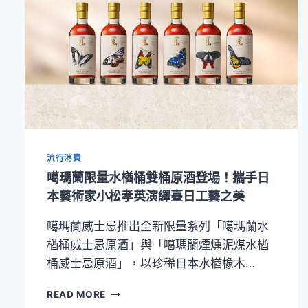
流行消費
噶瑪蘭限量水楢桶雙桶原酒登場！攜手日
本藝術家小松孝英演繹臺日工藝之美
噶瑪蘭威士忌推出全新限量系列「噶瑪蘭水
楢桶威士忌原酒」與「噶瑪蘭煙燻泥煤水楢
桶威士忌原酒」，以珍稀日本水楢橡木…
噶
READ MORE
瑪