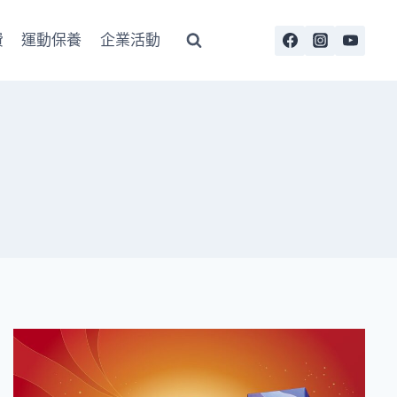
費
運動保養
企業活動