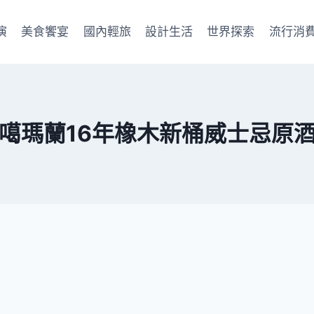
演
美食饗宴
國內輕旅
設計生活
世界探索
流行消
噶瑪蘭16年橡木新桶威士忌原