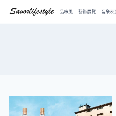
Skip
to
品味風
藝術展覽
音樂表
content