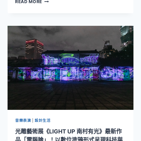
《LIGHT
READ MORE
造
UP
四
南
四
村
南
有
村
光》
的
攜
多
手
重
黑
宇
川
宙
互
動
媒
體
藝
術
打
造
最
音樂表演
|
設計生活
新
光雕藝術展《LIGHT UP 南村有光》最新作
作
品
品「電腦臉」！以數位塗鴉形式呈現科技與