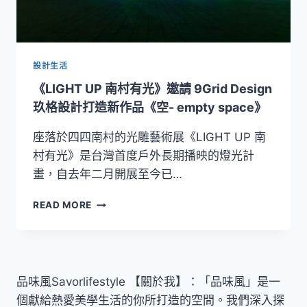
品
「電
腦
臉」！
以
設計生活
數
《LIGHT UP 南村有光》邀請 9Grid Design
位
塗
玖格設計打造新作品《空- empty space》
鴉
形
座落於四四南村的光雕藝術展《LIGHT UP 南
式
村有光》是台灣首度戶外長期播映的燈光計
呈
畫，自去年二月開展至今已…
現
科
《LIGHT
READ MORE
技
UP
與
南
人
村
性
有
的
光》
矛
品味風Savorlifestyle 【關於我】：「品味風」是一
邀
盾
個獻給熱愛美學生活的你所打造的空間。我們深入探
請
議