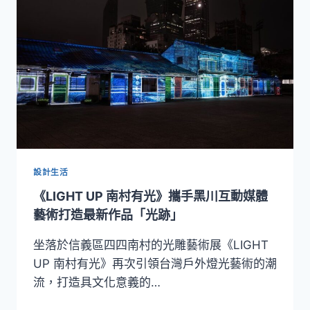
用
AI
生
成
童
年
想
像
與
科
幻
寫
設計生活
實
《LIGHT UP 南村有光》攜手黑川互動媒體
邱
智
藝術打造最新作品「光跡」
群
X
坐落於信義區四四南村的光雕藝術展《LIGHT
陳
UP 南村有光》再次引領台灣戶外燈光藝術的潮
俊
流，打造具文化意義的…
宇
打