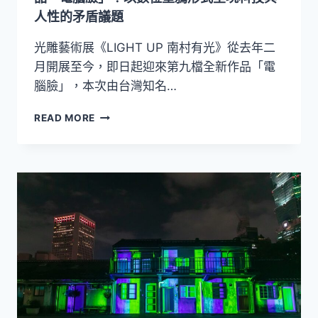
「光
人性的矛盾議題
跡」
光雕藝術展《LIGHT UP 南村有光》從去年二
月開展至今，即日起迎來第九檔全新作品「電
腦臉」，本次由台灣知名…
光
READ MORE
雕
藝
術
展
《LIGHT
UP
南
村
有
光》
最
新
作