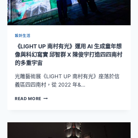
設計生活
《LIGHT UP 南村有光》運用 AI 生成童年想
像與科幻寫實 邱智群 X 陳俊宇打造四四南村
的多重宇宙
光雕藝術展《LIGHT UP 南村有光》座落於信
義區四四南村，從 2022 年&…
《LIGHT
READ MORE
UP
南
村
有
光》
運