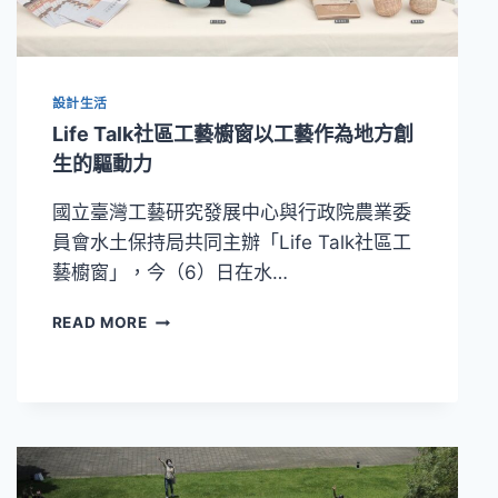
長
—
南
投
設計生活
陶》
工
Life Talk社區工藝櫥窗以工藝作為地方創
藝
生的驅動力
中
心
國立臺灣工藝研究發展中心與行政院農業委
展
員會水土保持局共同主辦「Life Talk社區工
出
藝櫥窗」，今（6）日在水…
LIFE
READ MORE
TALK
社
區
工
藝
櫥
窗