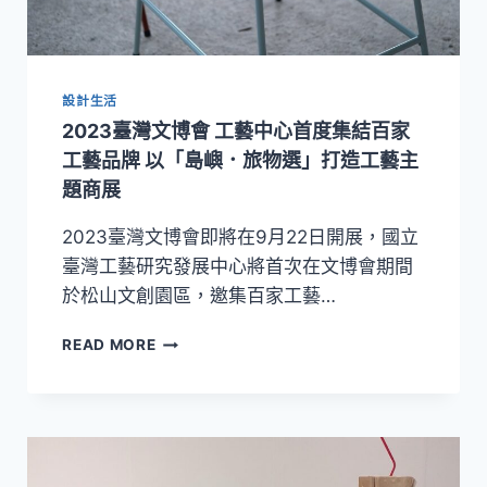
艷
國
際
舞
設計生活
台
2023臺灣文博會 工藝中心首度集結百家
工藝品牌 以「島嶼．旅物選」打造工藝主
題商展
2023臺灣文博會即將在9月22日開展，國立
臺灣工藝研究發展中心將首次在文博會期間
於松山文創園區，邀集百家工藝…
2023
READ MORE
臺
灣
文
博
會
工