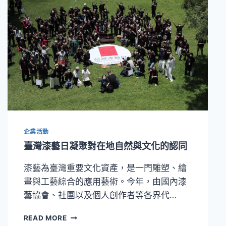
以
工
藝
作
為
地
方
創
生
的
驅
動
力
企業活動
臺灣漆藝日凝聚對在地自然與文化的認同
漆藝為臺灣重要文化資產，是一門雕塑、繪
畫與工藝綜合的應用藝術。今年，由國內漆
藝協會、社團以及個人創作者等各界代…
臺
READ MORE