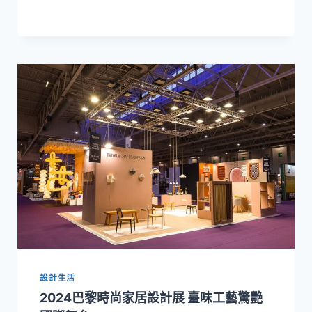
灣
工
藝
季
盛
大
展
開！ 邀
您
走
訪
38
展
區
漫
遊
臺
灣
工
設計生活
藝 集
2024巴黎時尚家居設計展 臺味工藝驚艷
章