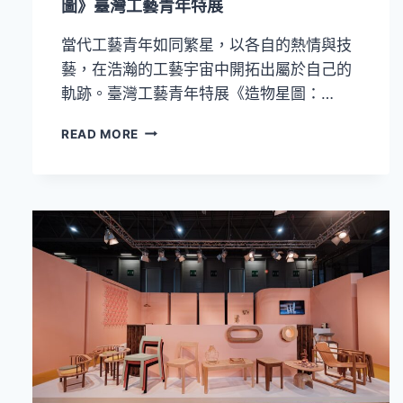
圖》臺灣工藝青年特展
續
之
當代工藝青年如同繁星，以各自的熱情與技
道」
藝，在浩瀚的工藝宇宙中開拓出屬於自己的
揭
示
軌跡。臺灣工藝青年特展《造物星圖：…
臺
灣
聚
READ MORE
工
焦
藝
職
發
人
展
軌
歷
跡，
程
探
索
創
作
星
軌！
《造
物
星