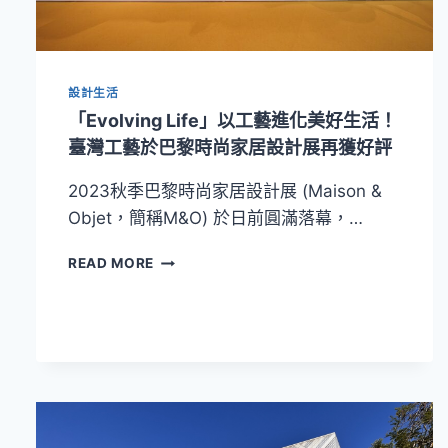
圖》
臺
灣
工
設計生活
藝
青
「Evolving Life」以工藝進化美好生活！
年
臺灣工藝於巴黎時尚家居設計展再獲好評
特
展
2023秋季巴黎時尚家居設計展 (Maison &
Objet，簡稱M&O) 於日前圓滿落幕，…
「EVOLVING
READ MORE
LIFE」
以
工
藝
進
化
美
好
生