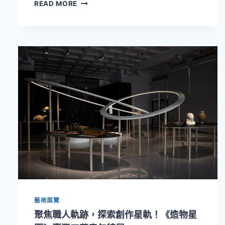
開
READ MORE
啟
生
活
美
學
與
永
續
行
動
的
嶄
新
對
話！
「工
藝
臺
藝術展覽
灣
—
聚焦職人軌跡，探索創作星軌！《造物星
永