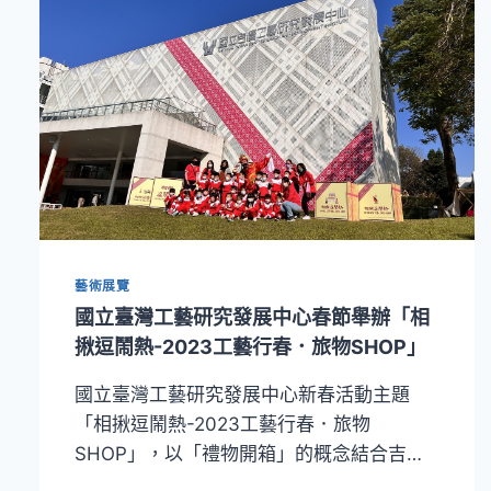
活！
臺
灣
工
藝
於
巴
黎
時
尚
家
居
藝術展覽
設
國立臺灣工藝研究發展中心春節舉辦「相
計
揪逗鬧熱-2023工藝行春．旅物SHOP」
展
再
獲
國立臺灣工藝研究發展中心新春活動主題
好
「相揪逗鬧熱-2023工藝行春．旅物
評
SHOP」，以「禮物開箱」的概念結合吉…