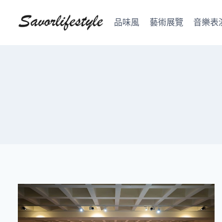
Skip
to
品味風
藝術展覽
音樂表
content