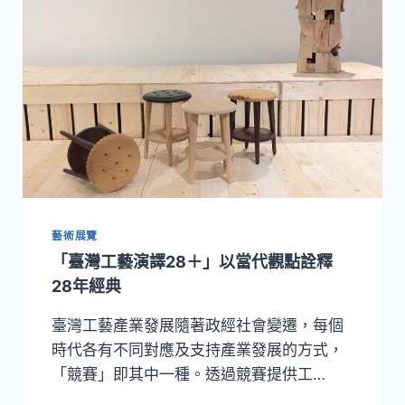
藝
中
心
首
度
集
結
百
家
工
藝
品
藝術展覽
牌
以
「臺灣工藝演譯28＋」以當代觀點詮釋
「島
28年經典
嶼．
旅
臺灣工藝產業發展隨著政經社會變遷，每個
物
時代各有不同對應及支持產業發展的方式，
選」
打
「競賽」即其中一種。透過競賽提供工…
造