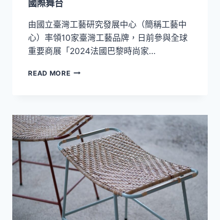
國際舞台
抽
好
由國立臺灣工藝研究發展中心（簡稱工藝中
禮
心）率領10家臺灣工藝品牌，日前參與全球
重要商展「2024法國巴黎時尚家…
2024
READ MORE
巴
黎
時
尚
家
居
設
計
展
臺
味
工
藝
驚