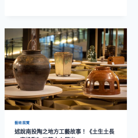
臺
灣
當
代
木
雕
藝
術
之
美！
陳
啓
村
木
雕
藝
術
特
展
藝術展覽
述說南投陶之地方工藝故事！《土生土長