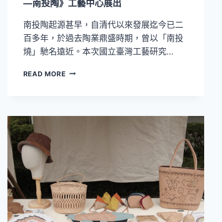
—南投陶》工藝中心展出
南投陶起源甚早，自清代以來發展迄今已二
百多年，於過去陶業鼎盛時期，曾以「南投
燒」馳名遠近。本次國立臺灣工藝研究…
述
READ MORE
說
南
投
陶
之
地
方
工
藝
故
事！
《土
生
土