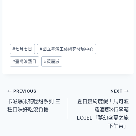
Post
#
七月七日
#
國立臺灣工藝研究發展中心
Tags:
#
臺灣漆藝日
#
黃麗淑
文
PREVIOUS
NEXT
卡滋爆米花輕甜系列 三
夏日繽紛度假！馬可波
章
種口味好吃沒負擔
羅酒廊X行李箱
導
LOJEL「夢幻盛夏之旅
下午茶」
覽