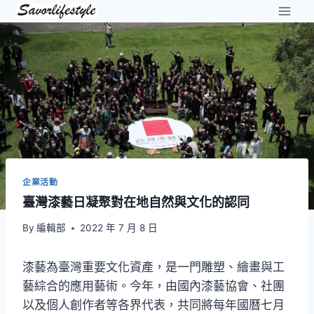
Skip
to
content
企業活動
臺灣漆藝日凝聚對在地自然與文化的認同
By
編輯部
2022 年 7 月 8 日
漆藝為臺灣重要文化資產，是一門雕塑、繪畫與工
藝綜合的應用藝術。今年，由國內漆藝協會、社團
以及個人創作者等各界代表，共同將每年國曆七月