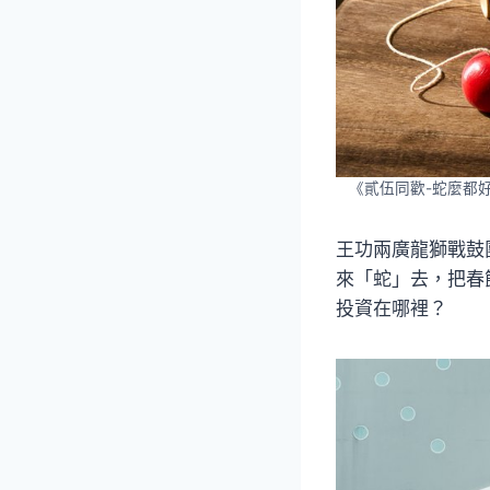
《貳伍同歡-蛇麼都
王功兩廣龍獅戰鼓
來「蛇」去，把春
投資在哪裡？