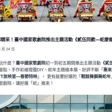
都精采！臺中國家歌劇院推出主題活動《貳伍同歡—蛇麼
1 月 24 日
玩什麼？
臺中國家歌劇院
初一到初五期間推出主題活動
《貳
窗貼、手作彩繪燈籠DIY、蛇年主題繪本展、好評不斷「
惠來
TT放映室—春節特映
」， 更有敲響好運的「
戰鼓舞獅舞蛇年
歌劇院，讓好運「蛇」進來！