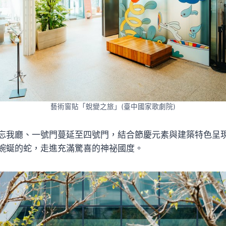
藝術窗貼「蛻變之旅」(臺中國家歌劇院)
忘我廳、一號門蔓延至四號門，結合節慶元素與建築特色呈
蜿蜒的蛇，走進充滿驚喜的神祕國度。