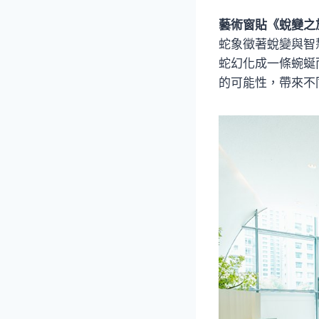
藝術窗貼《蛻變之
蛇象徵著蛻變與智
蛇幻化成一條蜿蜒
的可能性，帶來不