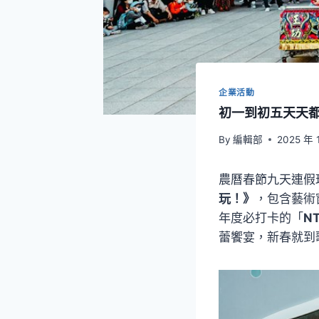
企業活動
初一到初五天天
By
編輯部
2025 年 
農曆春節九天連假
玩！》
，包含藝術
年度必打卡的「
N
蕾饗宴，新春就到