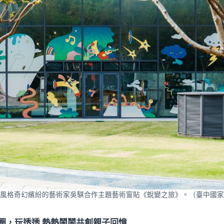
風格奇幻繽紛的藝術家吳騏合作主題藝術窗貼《蛻變之旅》。（臺中國家
圈，玩透透 熱熱鬧鬧共創親子回憶