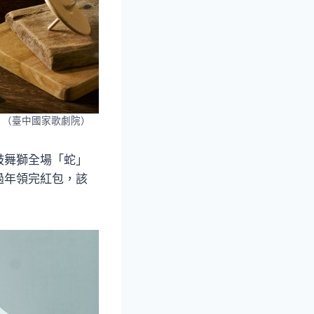
！（臺中國家歌劇院）
鼓舞獅全場「蛇」
過年領完紅包，該