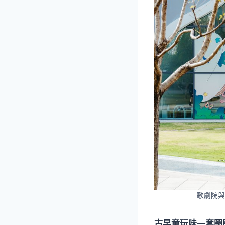
歌劇院與
古早童玩味—套圈