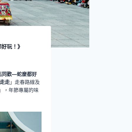
都好玩！》
伍同歡—蛇麼都好
走走
」走春路線及
」，年節專屬的味