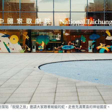
術窗貼「蛻變之旅」邀請大家跟著蜿蜒的蛇，走進充滿驚喜的神祕國度。