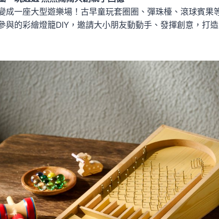
變成一座大型遊樂場！古早童玩套圈圈、彈珠檯、滾球賓果
參與的彩繪燈籠DIY，邀請大小朋友動動手、發揮創意，打