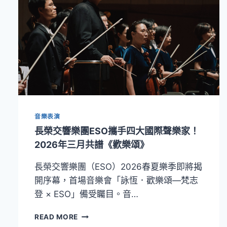
音樂表演
長榮交響樂團ESO攜手四大國際聲樂家！
2026年三月共譜《歡樂頌》
長榮交響樂團（ESO）2026春夏樂季即將揭
開序幕，首場音樂會「詠恆．歡樂頌—梵志
登 × ESO」備受矚目。音…
長
READ MORE
榮