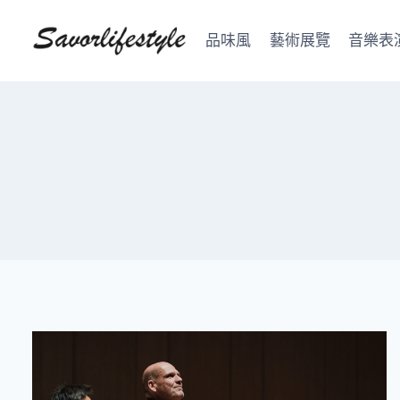
Skip
to
品味風
藝術展覽
音樂表
content