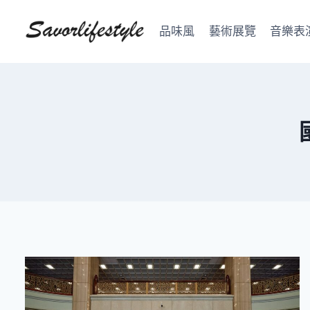
Skip
to
品味風
藝術展覽
音樂表
content