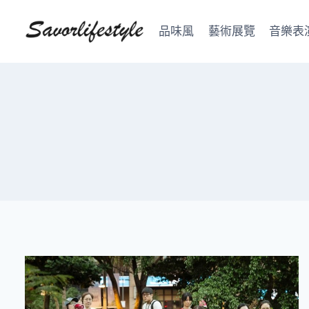
Skip
to
品味風
藝術展覽
音樂表
content