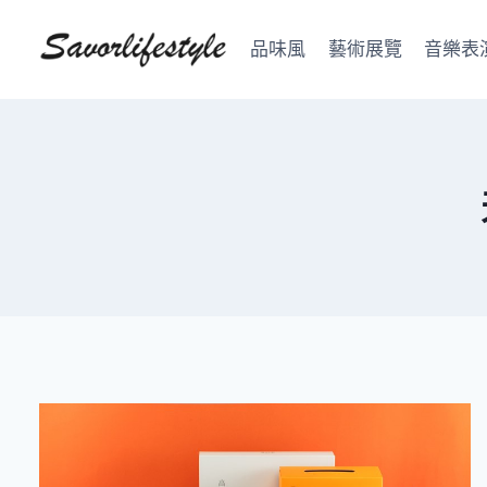
Skip
to
品味風
藝術展覽
音樂表
content