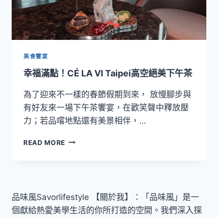
美食饗宴
幸福滿點！CÉ LA VI Taipei高空絕美下午茶
為了迎來不一樣的春節假期到來， 放慢腳步與
有好友來一場下午茶饗宴，在歡笑聲中釋放壓
力；若品嚐地點還有美景相伴，…
幸
READ MORE
福
滿
點！
CÉ
LA
品味風Savorlifestyle 【關於我】：「品味風」是一
VI
個獻給熱愛美學生活的你所打造的空間。我們深入探
TAIPEI